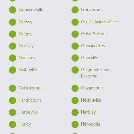
Goussonville
Gouvernes
Gressy
Gretz-Armainvilliers
Grigny
Grisy-Suisnes
Groslay
Guermantes
Guernes
Guerville
Guibeville
Guigneville-sur-
Essonne
Guitrancourt
Guyancourt
Hardricourt
Hédouville
Herbeville
Herblay
Héricy
Hérouville