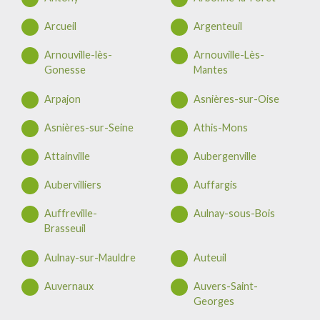
Arcueil
Argenteuil
Arnouville-lès-
Arnouville-Lès-
Gonesse
Mantes
Arpajon
Asnières-sur-Oise
Asnières-sur-Seine
Athis-Mons
Attainville
Aubergenville
Aubervilliers
Auffargis
Auffreville-
Aulnay-sous-Bois
Brasseuil
Aulnay-sur-Mauldre
Auteuil
Auvernaux
Auvers-Saint-
Georges