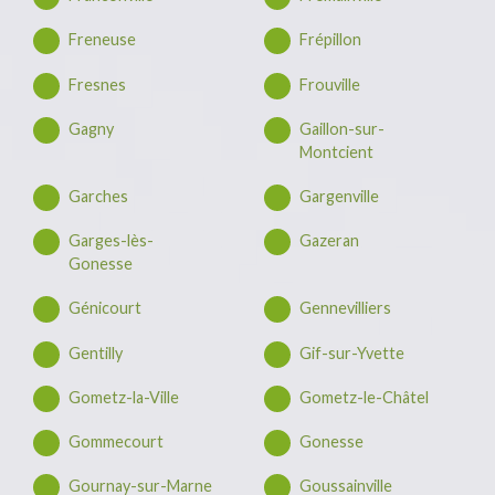
Freneuse
Frépillon
Fresnes
Frouville
Gagny
Gaillon-sur-
Montcient
Garches
Gargenville
Garges-lès-
Gazeran
Gonesse
Génicourt
Gennevilliers
Gentilly
Gif-sur-Yvette
Gometz-la-Ville
Gometz-le-Châtel
Gommecourt
Gonesse
Gournay-sur-Marne
Goussainville