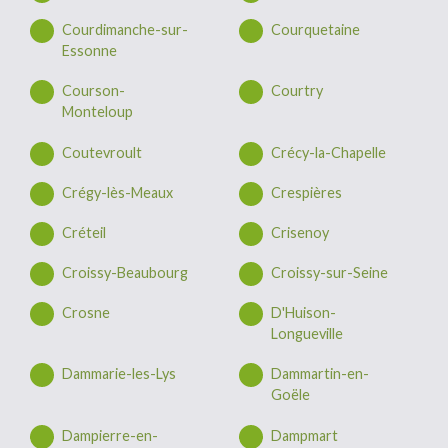
Courdimanche-sur-
Courquetaine
Essonne
Courson-
Courtry
Monteloup
Coutevroult
Crécy-la-Chapelle
Crégy-lès-Meaux
Crespières
Créteil
Crisenoy
Croissy-Beaubourg
Croissy-sur-Seine
Crosne
D'Huison-
Longueville
Dammarie-les-Lys
Dammartin-en-
Goële
Dampierre-en-
Dampmart