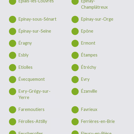
Épiais-lès-Louvres
Épinay-
Champlâtreux
Epinay-sous-Sénart
Epinay-sur-Orge
Épinay-sur-Seine
Epône
Éragny
Ermont
Esbly
Étampes
Etiolles
Étréchy
Évecquemont
Evry
Evry-Grégy-sur-
Ézanville
Yerre
Faremoutiers
Favrieux
Férolles-Attilly
Ferrières-en-Brie
Feucherolles
Fleury-en-Bière