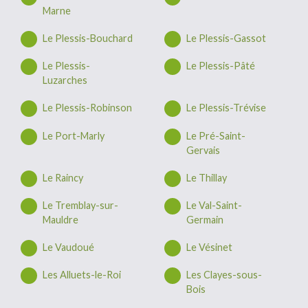
Marne
Le Plessis-Bouchard
Le Plessis-Gassot
Le Plessis-
Le Plessis-Pâté
Luzarches
Le Plessis-Robinson
Le Plessis-Trévise
Le Port-Marly
Le Pré-Saint-
Gervais
Le Raincy
Le Thillay
Le Tremblay-sur-
Le Val-Saint-
Mauldre
Germain
Le Vaudoué
Le Vésinet
Les Alluets-le-Roi
Les Clayes-sous-
Bois