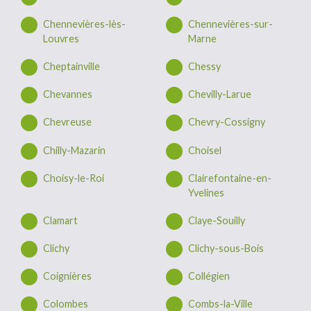
Chennevières-lès-
Chennevières-sur-
Louvres
Marne
Cheptainville
Chessy
Chevannes
Chevilly-Larue
Chevreuse
Chevry-Cossigny
Chilly-Mazarin
Choisel
Choisy-le-Roi
Clairefontaine-en-
Yvelines
Clamart
Claye-Souilly
Clichy
Clichy-sous-Bois
Coignières
Collégien
Colombes
Combs-la-Ville