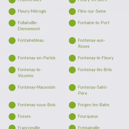
Fleury-Mérogis
Flins-sur-Seine
Follainville-
Fontaine-le-Port
Dennemont
Fontainebleau
Fontenay-aux-
Roses
Fontenay-en-Parisis
Fontenay-le-Fleury
Fontenay-le-
Fontenay-lès-Briis
Vicomte
Fontenay-Mauvoisin
Fontenay-Saint-
Père
Fontenay-sous-Bois
Forges-les-Bains
Fosses
Fourqueux
Franconville
Frémainville