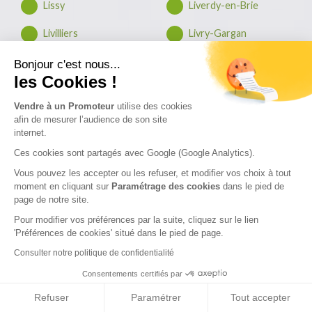
Lissy
Liverdy-en-Brie
Livilliers
Livry-Gargan
Livry-sur-Seine
Lognes
Bonjour c'est nous...
les Cookies !
Longjumeau
Longperrier
Vendre à un Promoteur
utilise des cookies
Longpont-sur-Orge
Longuesse
afin de mesurer l’audience de son site
internet.
Longvilliers
Louveciennes
Ces cookies sont partagés avec Google (Google Analytics).
Louvres
Luzarches
Vous pouvez les accepter ou les refuser, et modifier vos choix à tout
moment en cliquant sur
Paramétrage des cookies
dans le pied de
page de notre site.
Maffliers
Magnanville
Pour modifier vos préférences par la suite, cliquez sur le lien
Magny-le-Hongre
Magny-les-Hameaux
'Préférences de cookies' situé dans le pied de page.
Consulter notre politique de confidentialité
Maincy
Maisons-Alfort
Consentements certifiés par
Maisons-Laffitte
Malakoff
Refuser
Paramétrer
Tout accepter