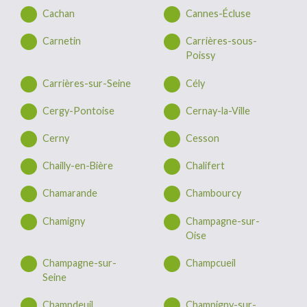
Cachan
Cannes-Écluse
Carnetin
Carrières-sous-
Poissy
Carrières-sur-Seine
Cély
Cergy-Pontoise
Cernay-la-Ville
Cerny
Cesson
Chailly-en-Bière
Chalifert
Chamarande
Chambourcy
Chamigny
Champagne-sur-
Oise
Champagne-sur-
Champcueil
Seine
Champdeuil
Champigny-sur-