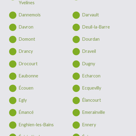
Yvelines
Dannemois
Darvault
Davron
Deuil-la-Barre
Domont
Dourdan
Drancy
Draveil
Drocourt
Dugny
Eaubonne
Echarcon
Écouen
Ecquevilly
Egly
Élancourt
Émancé
Emerainville
Enghien-les-Bains
Ennery