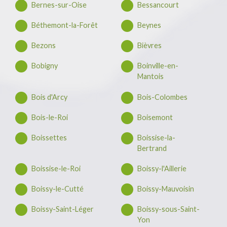
Bernes-sur-Oise
Bessancourt
Béthemont-la-Forêt
Beynes
Bezons
Bièvres
Bobigny
Boinville-en-
Mantois
Bois d'Arcy
Bois-Colombes
Bois-le-Roi
Boisemont
Boissettes
Boissise-la-
Bertrand
Boissise-le-Roi
Boissy-l'Aillerie
Boissy-le-Cutté
Boissy-Mauvoisin
Boissy-Saint-Léger
Boissy-sous-Saint-
Yon