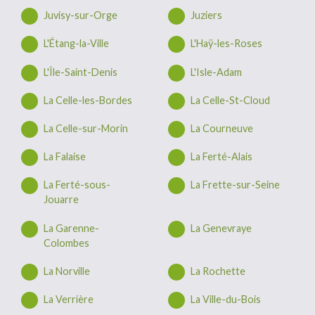
Juvisy-sur-Orge
Juziers
L'Étang-la-Ville
L'Haÿ-les-Roses
L'Île-Saint-Denis
L'Isle-Adam
La Celle-les-Bordes
La Celle-St-Cloud
La Celle-sur-Morin
La Courneuve
La Falaise
La Ferté-Alais
La Ferté-sous-
La Frette-sur-Seine
Jouarre
La Garenne-
La Genevraye
Colombes
La Norville
La Rochette
La Verrière
La Ville-du-Bois