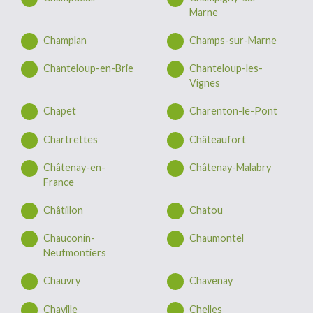
Marne
Champlan
Champs-sur-Marne
Chanteloup-en-Brie
Chanteloup-les-
Vignes
Chapet
Charenton-le-Pont
Chartrettes
Châteaufort
Châtenay-en-
Châtenay-Malabry
France
Châtillon
Chatou
Chauconin-
Chaumontel
Neufmontiers
Chauvry
Chavenay
Chaville
Chelles