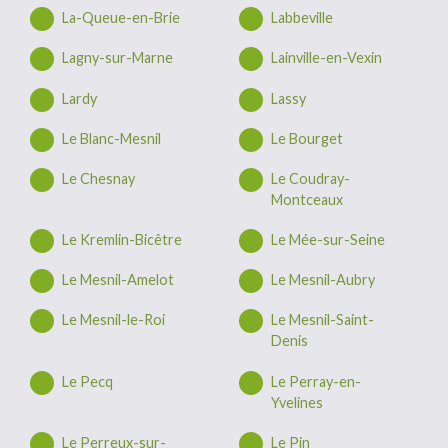
La-Queue-en-Brie
Labbeville
Lagny-sur-Marne
Lainville-en-Vexin
Lardy
Lassy
Le Blanc-Mesnil
Le Bourget
Le Chesnay
Le Coudray-
Montceaux
Le Kremlin-Bicêtre
Le Mée-sur-Seine
Le Mesnil-Amelot
Le Mesnil-Aubry
Le Mesnil-le-Roi
Le Mesnil-Saint-
Denis
Le Pecq
Le Perray-en-
Yvelines
Le Perreux-sur-
Le Pin