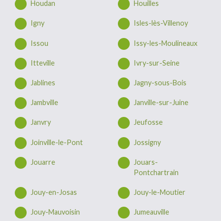
Houdan
Houilles
Igny
Isles-lès-Villenoy
Issou
Issy-les-Moulineaux
Itteville
Ivry-sur-Seine
Jablines
Jagny-sous-Bois
Jambville
Janville-sur-Juine
Janvry
Jeufosse
Joinville-le-Pont
Jossigny
Jouarre
Jouars-
Pontchartrain
Jouy-en-Josas
Jouy-le-Moutier
Jouy-Mauvoisin
Jumeauville