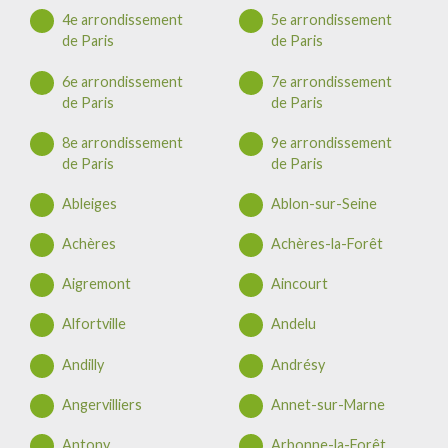
4e arrondissement
5e arrondissement
de Paris
de Paris
6e arrondissement
7e arrondissement
de Paris
de Paris
8e arrondissement
9e arrondissement
de Paris
de Paris
Ableiges
Ablon-sur-Seine
Achères
Achères-la-Forêt
Aigremont
Aincourt
Alfortville
Andelu
Andilly
Andrésy
Angervilliers
Annet-sur-Marne
Antony
Arbonne-la-Forêt