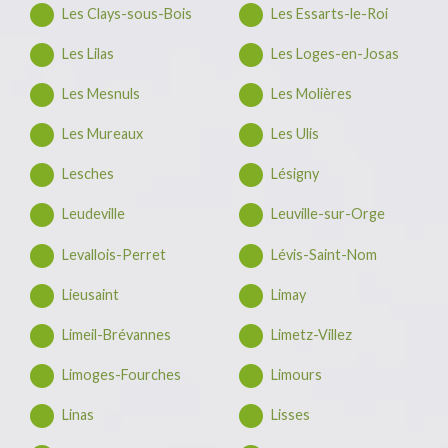
Les Clays-sous-Bois
Les Essarts-le-Roi
Les Lilas
Les Loges-en-Josas
Les Mesnuls
Les Molières
Les Mureaux
Les Ulis
Lesches
Lésigny
Leudeville
Leuville-sur-Orge
Levallois-Perret
Lévis-Saint-Nom
Lieusaint
Limay
Limeil-Brévannes
Limetz-Villez
Limoges-Fourches
Limours
Linas
Lisses