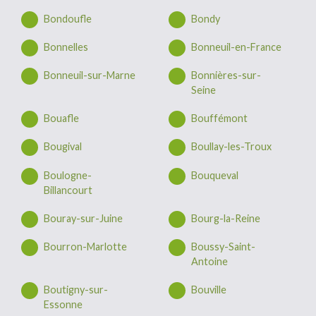
Bondoufle
Bondy
Bonnelles
Bonneuil-en-France
Bonneuil-sur-Marne
Bonnières-sur-
Seine
Bouafle
Bouffémont
Bougival
Boullay-les-Troux
Boulogne-
Bouqueval
Billancourt
Bouray-sur-Juine
Bourg-la-Reine
Bourron-Marlotte
Boussy-Saint-
Antoine
Boutigny-sur-
Bouville
Essonne