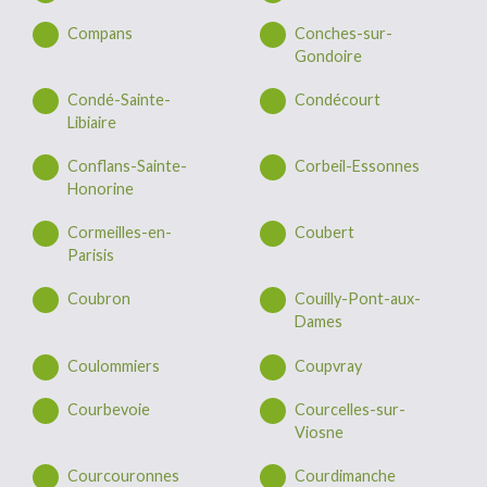
Compans
Conches-sur-
Gondoire
Condé-Sainte-
Condécourt
Libiaire
Conflans-Sainte-
Corbeil-Essonnes
Honorine
Cormeilles-en-
Coubert
Parisis
Coubron
Couilly-Pont-aux-
Dames
Coulommiers
Coupvray
Courbevoie
Courcelles-sur-
Viosne
Courcouronnes
Courdimanche