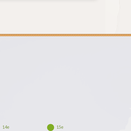
14e
15e