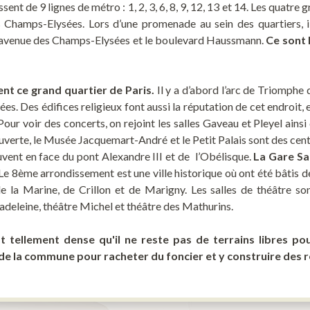
nt de 9 lignes de métro : 1, 2, 3, 6, 8, 9, 12, 13 et 14. Les quatre g
 Champs-Elysées. Lors d’une promenade au sein des quartiers, il 
’avenue des Champs-Elysées et le boulevard Haussmann.
Ce sont 
nt ce grand quartier de Paris.
Il y a d’abord l’arc de Triomphe de
es. Des édifices religieux font aussi la réputation de cet endroit
Pour voir des concerts, on rejoint les salles Gaveau et Pleyel ain
uverte, le Musée Jacquemart-André et le Petit Palais sont des cent
vent en face du pont Alexandre III et de l’Obélisque.
La Gare Sa
 Le 8
ème arrondissement est une ville historique où ont été bâtis d
 de la Marine, de Crillon et de Marigny. Les salles de théâtre so
adeleine, théâtre Michel et théâtre des Mathurins.
est tellement dense qu'il ne reste pas de terrains libres po
de la commune pour racheter du foncier et y construire des 