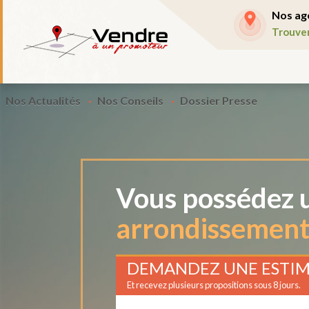
Nos ag
Trouve
Nos Actualités
Nos Conseils
Dossier Presse
Vous possédez u
arrondissement 
DEMANDEZ UNE ESTIM
Et recevez plusieurs propositions sous 8 jours.