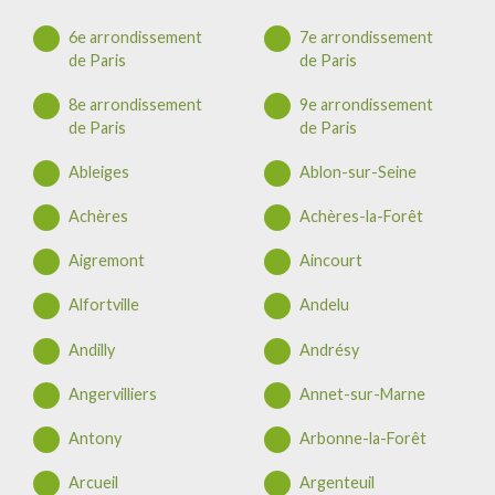
6e arrondissement
7e arrondissement
de Paris
de Paris
8e arrondissement
9e arrondissement
de Paris
de Paris
Ableiges
Ablon-sur-Seine
Achères
Achères-la-Forêt
Aigremont
Aincourt
Alfortville
Andelu
Andilly
Andrésy
Angervilliers
Annet-sur-Marne
Antony
Arbonne-la-Forêt
Arcueil
Argenteuil