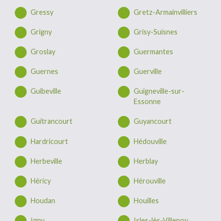
Gressy
Gretz-Armainvilliers
Grigny
Grisy-Suisnes
Groslay
Guermantes
Guernes
Guerville
Guibeville
Guigneville-sur-
Essonne
Guitrancourt
Guyancourt
Hardricourt
Hédouville
Herbeville
Herblay
Héricy
Hérouville
Houdan
Houilles
Igny
Isles-lès-Villenoy