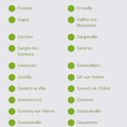
Fresnes
Frouville
Gagny
Gaillon-sur-
Montcient
Garches
Gargenville
Garges-lès-
Gazeran
Gonesse
Génicourt
Gennevilliers
Gentilly
Gif-sur-Yvette
Gometz-la-Ville
Gometz-le-Châtel
Gommecourt
Gonesse
Gournay-sur-Marne
Goussainville
Goussonville
Gouvernes