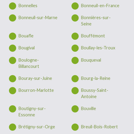
Bonnelles
Bonneuil-en-France
Bonneuil-sur-Marne
Bonnières-sur-
Seine
Bouafle
Bouffémont
Bougival
Boullay-les-Troux
Boulogne-
Bouqueval
Billancourt
Bouray-sur-Juine
Bourg-la-Reine
Bourron-Marlotte
Boussy-Saint-
Antoine
Boutigny-sur-
Bouville
Essonne
Brétigny-sur-Orge
Breuil-Bois-Robert