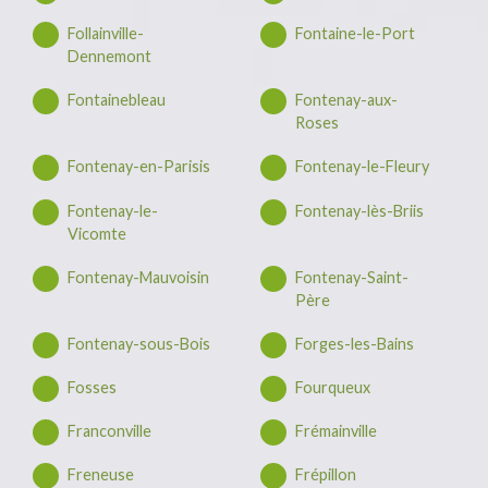
Follainville-
Fontaine-le-Port
Dennemont
Fontainebleau
Fontenay-aux-
Roses
Fontenay-en-Parisis
Fontenay-le-Fleury
Fontenay-le-
Fontenay-lès-Briis
Vicomte
Fontenay-Mauvoisin
Fontenay-Saint-
Père
Fontenay-sous-Bois
Forges-les-Bains
Fosses
Fourqueux
Franconville
Frémainville
Freneuse
Frépillon