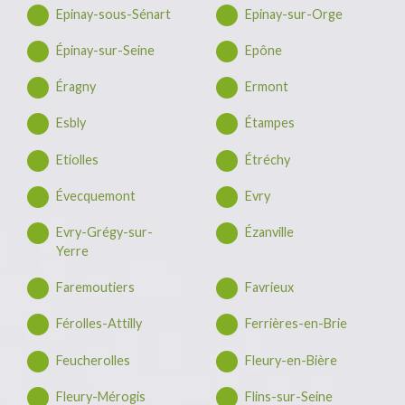
Epinay-sous-Sénart
Epinay-sur-Orge
Épinay-sur-Seine
Epône
Éragny
Ermont
Esbly
Étampes
Etiolles
Étréchy
Évecquemont
Evry
Evry-Grégy-sur-
Ézanville
Yerre
Faremoutiers
Favrieux
Férolles-Attilly
Ferrières-en-Brie
Feucherolles
Fleury-en-Bière
Fleury-Mérogis
Flins-sur-Seine