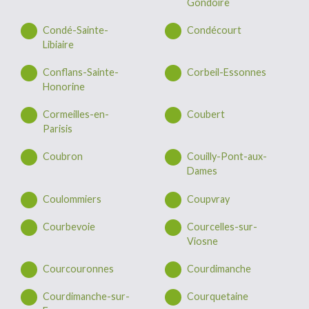
Gondoire
Condé-Sainte-
Condécourt
Libiaire
Conflans-Sainte-
Corbeil-Essonnes
Honorine
Cormeilles-en-
Coubert
Parisis
Coubron
Couilly-Pont-aux-
Dames
Coulommiers
Coupvray
Courbevoie
Courcelles-sur-
Viosne
Courcouronnes
Courdimanche
Courdimanche-sur-
Courquetaine