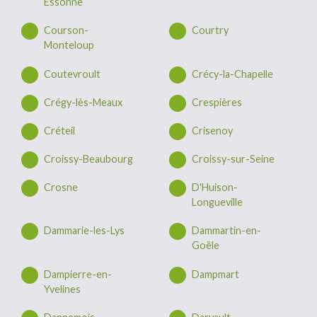
Essonne
Courson-
Courtry
Monteloup
Coutevroult
Crécy-la-Chapelle
Crégy-lès-Meaux
Crespières
Créteil
Crisenoy
Croissy-Beaubourg
Croissy-sur-Seine
Crosne
D'Huison-
Longueville
Dammarie-les-Lys
Dammartin-en-
Goële
Dampierre-en-
Dampmart
Yvelines