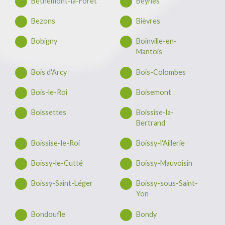
Béthemont-la-Forêt
Beynes
Bezons
Bièvres
Bobigny
Boinville-en-
Mantois
Bois d'Arcy
Bois-Colombes
Bois-le-Roi
Boisemont
Boissettes
Boissise-la-
Bertrand
Boissise-le-Roi
Boissy-l'Aillerie
Boissy-le-Cutté
Boissy-Mauvoisin
Boissy-Saint-Léger
Boissy-sous-Saint-
Yon
Bondoufle
Bondy