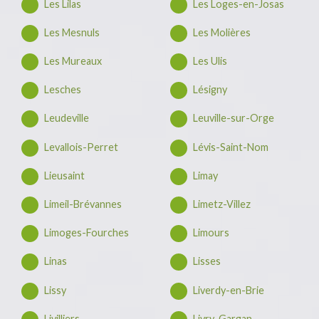
Les Lilas
Les Loges-en-Josas
Les Mesnuls
Les Molières
Les Mureaux
Les Ulis
Lesches
Lésigny
Leudeville
Leuville-sur-Orge
Levallois-Perret
Lévis-Saint-Nom
Lieusaint
Limay
Limeil-Brévannes
Limetz-Villez
Limoges-Fourches
Limours
Linas
Lisses
Lissy
Liverdy-en-Brie
Livilliers
Livry-Gargan