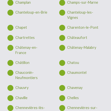
Champlan
Champs-sur-Marne
Chanteloup-en-Brie
Chanteloup-les-
Vignes
Chapet
Charenton-le-Pont
Chartrettes
Châteaufort
Châtenay-en-
Châtenay-Malabry
France
Châtillon
Chatou
Chauconin-
Chaumontel
Neufmontiers
Chauvry
Chavenay
Chaville
Chelles
Chennevières-lès-
Chennevières-sur-