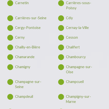
Carnetin
Carrières-sous-
Poissy
Carrières-sur-Seine
Cély
Cergy-Pontoise
Cernay-la-Ville
Cerny
Cesson
Chailly-en-Bière
Chalifert
Chamarande
Chambourcy
Chamigny
Champagne-sur-
Oise
Champagne-sur-
Champcueil
Seine
Champdeuil
Champigny-sur-
Marne