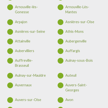
Arnouville-lès-
Arnouville-Lès-
Gonesse
Mantes
Arpajon
Asnières-sur-Oise
Asnières-sur-Seine
Athis-Mons
Attainville
Aubergenville
Aubervilliers
Auffargis
Auffreville-
Aulnay-sous-Bois
Brasseuil
Aulnay-sur-Mauldre
Auteuil
Auvernaux
Auvers-Saint-
Georges
Auvers-sur-Oise
Avon