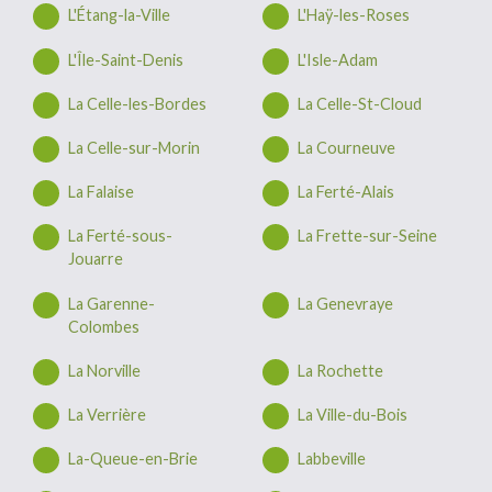
L'Étang-la-Ville
L'Haÿ-les-Roses
L'Île-Saint-Denis
L'Isle-Adam
La Celle-les-Bordes
La Celle-St-Cloud
La Celle-sur-Morin
La Courneuve
La Falaise
La Ferté-Alais
La Ferté-sous-
La Frette-sur-Seine
Jouarre
La Garenne-
La Genevraye
Colombes
La Norville
La Rochette
La Verrière
La Ville-du-Bois
La-Queue-en-Brie
Labbeville