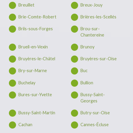
Breuillet
Breux-Jouy
Brie-Comte-Robert
Brières-les-Scellés
Briis-sous-Forges
Brou-sur-
Chantereine
Brueil-en-Vexin
Brunoy
Bruyères-le-Châtel
Bruyères-sur-Oise
Bry-sur-Marne
Buc
Buchelay
Bullion
Bures-sur-Yvette
Bussy-Saint-
Georges
Bussy-Saint-Martin
Butry-sur-Oise
Cachan
Cannes-Écluse