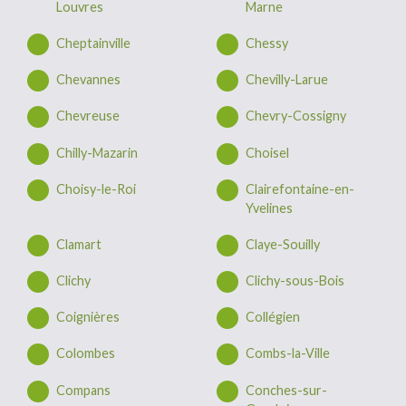
Louvres
Marne
Cheptainville
Chessy
Chevannes
Chevilly-Larue
Chevreuse
Chevry-Cossigny
Chilly-Mazarin
Choisel
Choisy-le-Roi
Clairefontaine-en-
Yvelines
Clamart
Claye-Souilly
Clichy
Clichy-sous-Bois
Coignières
Collégien
Colombes
Combs-la-Ville
Compans
Conches-sur-