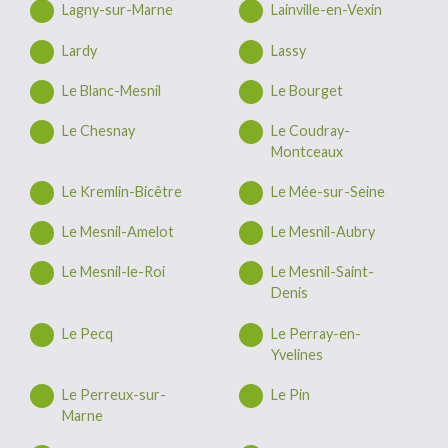
Lagny-sur-Marne
Lainville-en-Vexin
Lardy
Lassy
Le Blanc-Mesnil
Le Bourget
Le Chesnay
Le Coudray-
Montceaux
Le Kremlin-Bicêtre
Le Mée-sur-Seine
Le Mesnil-Amelot
Le Mesnil-Aubry
Le Mesnil-le-Roi
Le Mesnil-Saint-
Denis
Le Pecq
Le Perray-en-
Yvelines
Le Perreux-sur-
Le Pin
Marne