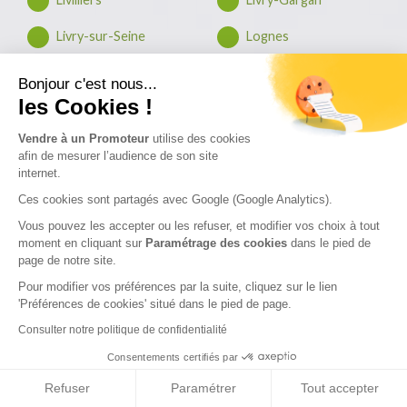
Livry-sur-Seine
Lognes
Longjumeau
Longperrier
Bonjour c'est nous...
les Cookies !
Longpont-sur-Orge
Longuesse
Vendre à un Promoteur
utilise des cookies
Longvilliers
Louveciennes
afin de mesurer l’audience de son site
internet.
Louvres
Luzarches
Ces cookies sont partagés avec Google (Google Analytics).
Maffliers
Magnanville
Vous pouvez les accepter ou les refuser, et modifier vos choix à tout
moment en cliquant sur
Paramétrage des cookies
dans le pied de
Magny-le-Hongre
Magny-les-Hameaux
page de notre site.
Pour modifier vos préférences par la suite, cliquez sur le lien
Maincy
Maisons-Alfort
'Préférences de cookies' situé dans le pied de page.
Maisons-Laffitte
Malakoff
Consulter notre politique de confidentialité
Consentements certifiés par
Mandres-les-Roses
Mantes-la-Jolie
Refuser
Paramétrer
Tout accepter
Mantes-la-Ville
Marcoussis