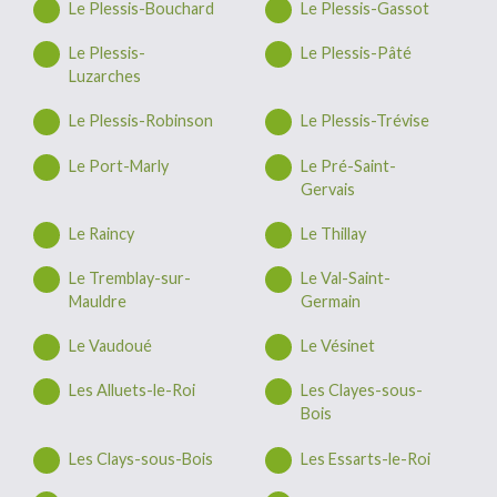
Le Plessis-Bouchard
Le Plessis-Gassot
Le Plessis-
Le Plessis-Pâté
Luzarches
Le Plessis-Robinson
Le Plessis-Trévise
Le Port-Marly
Le Pré-Saint-
Gervais
Le Raincy
Le Thillay
Le Tremblay-sur-
Le Val-Saint-
Mauldre
Germain
Le Vaudoué
Le Vésinet
Les Alluets-le-Roi
Les Clayes-sous-
Bois
Les Clays-sous-Bois
Les Essarts-le-Roi