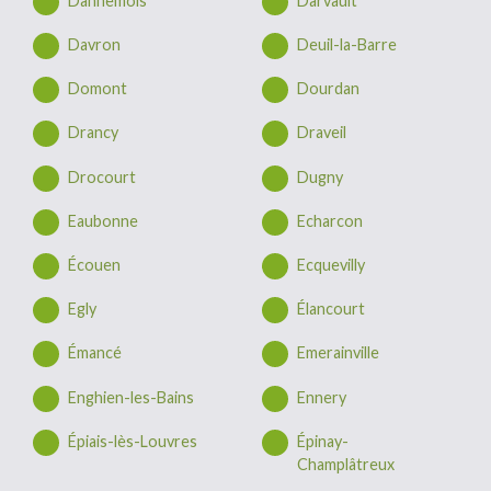
Dannemois
Darvault
Davron
Deuil-la-Barre
Domont
Dourdan
Drancy
Draveil
Drocourt
Dugny
Eaubonne
Echarcon
Écouen
Ecquevilly
Egly
Élancourt
Émancé
Emerainville
Enghien-les-Bains
Ennery
Épiais-lès-Louvres
Épinay-
Champlâtreux