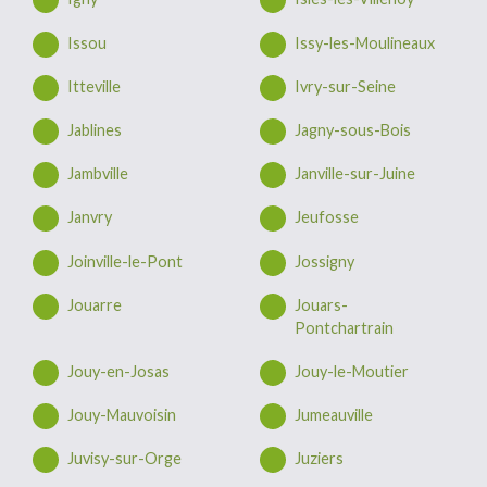
Issou
Issy-les-Moulineaux
Itteville
Ivry-sur-Seine
Jablines
Jagny-sous-Bois
Jambville
Janville-sur-Juine
Janvry
Jeufosse
Joinville-le-Pont
Jossigny
Jouarre
Jouars-
Pontchartrain
Jouy-en-Josas
Jouy-le-Moutier
Jouy-Mauvoisin
Jumeauville
Juvisy-sur-Orge
Juziers