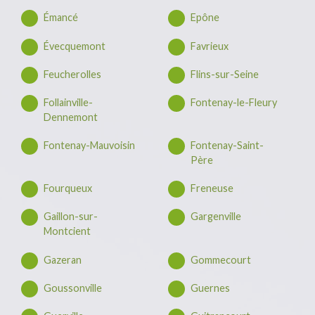
Émancé
Epône
Évecquemont
Favrieux
Feucherolles
Flins-sur-Seine
Follainville-
Fontenay-le-Fleury
Dennemont
Fontenay-Mauvoisin
Fontenay-Saint-
Père
Fourqueux
Freneuse
Gaillon-sur-
Gargenville
Montcient
Gazeran
Gommecourt
Goussonville
Guernes