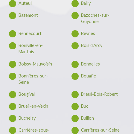
Auteuil
Bailly
Bazemont
Bazoches-sur-
Guyonne
Bennecourt
Beynes
Boinville-en-
Bois d'Arcy
Mantois
Boissy-Mauvoisin
Bonnelles
Bonnières-sur-
Bouafle
Seine
Bougival
Breuil-Bois-Robert
Brueil-en-Vexin
Buc
Buchelay
Bullion
Carrières-sous-
Carrières-sur-Seine