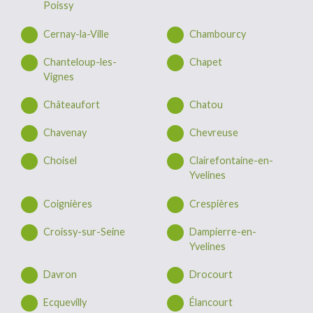
Poissy
Cernay-la-Ville
Chambourcy
Chanteloup-les-
Chapet
Vignes
Châteaufort
Chatou
Chavenay
Chevreuse
Choisel
Clairefontaine-en-
Yvelines
Coignières
Crespières
Croissy-sur-Seine
Dampierre-en-
Yvelines
Davron
Drocourt
Ecquevilly
Élancourt