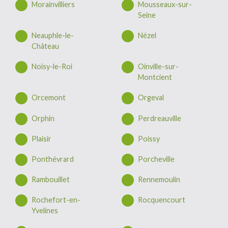
Morainvilliers
Mousseaux-sur-
Seine
Neauphle-le-
Nézel
Château
Noisy-le-Roi
Oinville-sur-
Montcient
Orcemont
Orgeval
Orphin
Perdreauville
Plaisir
Poissy
Ponthévrard
Porcheville
Rambouillet
Rennemoulin
Rochefort-en-
Rocquencourt
Yvelines