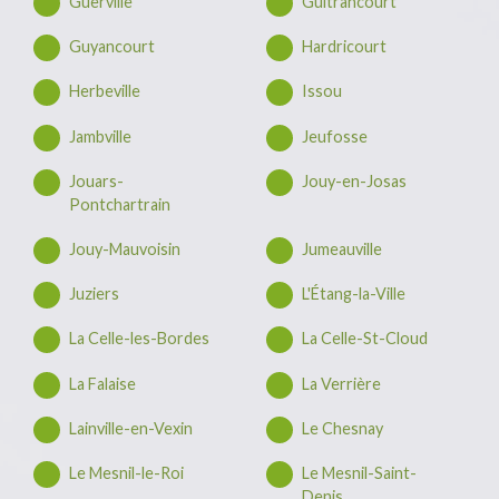
Guerville
Guitrancourt
Guyancourt
Hardricourt
Herbeville
Issou
Jambville
Jeufosse
Jouars-
Jouy-en-Josas
Pontchartrain
Jouy-Mauvoisin
Jumeauville
Juziers
L'Étang-la-Ville
La Celle-les-Bordes
La Celle-St-Cloud
La Falaise
La Verrière
Lainville-en-Vexin
Le Chesnay
Le Mesnil-le-Roi
Le Mesnil-Saint-
Denis