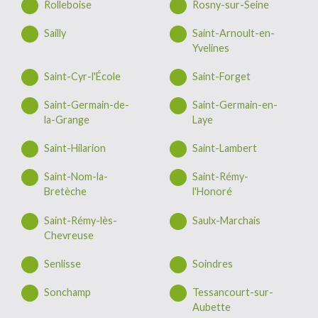
Rolleboise
Rosny-sur-Seine
Sailly
Saint-Arnoult-en-
Yvelines
Saint-Cyr-l'École
Saint-Forget
Saint-Germain-de-
Saint-Germain-en-
la-Grange
Laye
Saint-Hilarion
Saint-Lambert
Saint-Nom-la-
Saint-Rémy-
Bretèche
l'Honoré
Saint-Rémy-lès-
Saulx-Marchais
Chevreuse
Senlisse
Soindres
Sonchamp
Tessancourt-sur-
Aubette