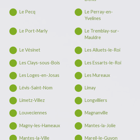
Le Pecq
Le Perray-en-
Yvelines
Le Port-Marly
Le Tremblay-sur-
Mauldre
Le Vésinet
Les Alluets-le-Roi
Les Clays-sous-Bois
Les Essarts-le-Roi
Les Loges-en-Josas
Les Mureaux
Lévis-Saint-Nom
Limay
Limetz-Villez
Longvilliers
Louveciennes
Magnanville
Magny-les-Hameaux
Mantes-la-Jolie
Mantes-la-Ville
Mareil-le-Guyon