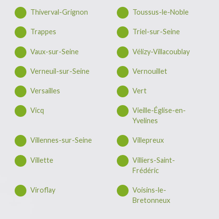
Thiverval-Grignon
Toussus-le-Noble
Trappes
Triel-sur-Seine
Vaux-sur-Seine
Vélizy-Villacoublay
Verneuil-sur-Seine
Vernouillet
Versailles
Vert
Vicq
Vieille-Église-en-
Yvelines
Villennes-sur-Seine
Villepreux
Villette
Villiers-Saint-
Frédéric
Viroflay
Voisins-le-
Bretonneux