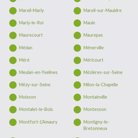
Mareil-Marly
Mareil-sur-Mauldre
Marly-le-Roi
Maule
Maurecourt
Maurepas
Médan
Ménerville
Méré
Méricourt
Meulan-en-Yvelines
Mézières-sur-Seine
Mézy-sur-Seine
Milon-la-Chapelle
Moisson
Montainville
Montalet-le-Bois
Montesson
Montfort-L'Amaury
Montigny-le-
Bretonneux