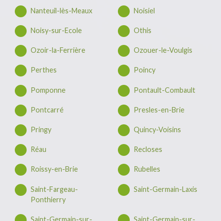
Nanteuil-lès-Meaux
Noisiel
Noisy-sur-Ecole
Othis
Ozoir-la-Ferrière
Ozouer-le-Voulgis
Perthes
Poincy
Pomponne
Pontault-Combault
Pontcarré
Presles-en-Brie
Pringy
Quincy-Voisins
Réau
Recloses
Roissy-en-Brie
Rubelles
Saint-Fargeau-
Saint-Germain-Laxis
Ponthierry
Saint-Germain-sur-
Saint-Germain-sur-