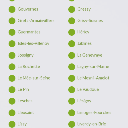
Gouvernes
Gressy
Gretz-Armainvilliers
Grisy-Suisnes
Guermantes
Héricy
Isles-lès-Villenoy
Jablines
Jossigny
La Genevraye
La Rochette
Lagny-sur-Marne
Le Mée-sur-Seine
Le Mesnil-Amelot
Le Pin
Le Vaudoué
Lesches
Lésigny
Lieusaint
Limoges-Fourches
Lissy
Liverdy-en-Brie