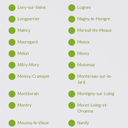
Livry-sur-Seine
Lognes
Longperrier
Magny-le-Hongre
Maincy
Mareuil-lès-Meaux
Mauregard
Meaux
Melun
Messy
Mitry-Mory
Moisenay
Moissy-Cramayel
Montereau-sur-le-
Jard
Montévrain
Montigny-sur-Loing
Montry
Moret-Loing-et-
Orvanne
Moussy-le-Vieux
Nandy