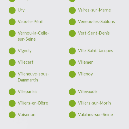
Ury
Vaires-sur-Marne
Vaux-le-Pénil
Veneux-les-Sablons
Vernou-la-Celle-
Vert-Saint-Denis
sur-Seine
Vignely
Ville-Saint-Jacques
Villecerf
Villemer
Villeneuve-sous-
Villenoy
Dammartin
Villeparisis
Villevaudé
Villiers-en-Bière
Villiers-sur-Morin
Voisenon
Vulaines-sur-Seine