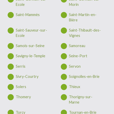
Ecole
Morin
Saint-Mammès
Saint-Martin-en-
Bière
Saint-Sauveur-sur-
Saint-Thibault-des-
Ecole
Vignes
Samois-sur-Seine
Samoreau
Savigny-le-Temple
Seine-Port
Serris
Servon
Sivry-Courtry
Soignolles-en-Brie
Solers
Thieux
Thomery
Thorigny-sur-
Marne
Torcy
Tournan-en-Brie