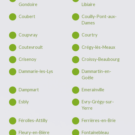
Gondoire
Libiaire
Coubert
Couilly-Pont-aux-
Dames
Coupvray
Courtry
Coutevroult
Crégy-lès-Meaux
Crisenoy
Croissy-Beaubourg
Dammarie-les-Lys
Dammartin-en-
Goële
Dampmart
Emerainville
Esbly
Evry-Grégy-sur-
Yerre
Férolles-Attilly
Ferrières-en-Brie
Fleury-en-Bière
Fontainebleau