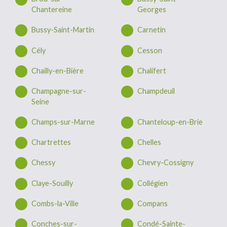
Chantereine
Georges
Bussy-Saint-Martin
Carnetin
Cély
Cesson
Chailly-en-Bière
Chalifert
Champagne-sur-
Champdeuil
Seine
Champs-sur-Marne
Chanteloup-en-Brie
Chartrettes
Chelles
Chessy
Chevry-Cossigny
Claye-Souilly
Collégien
Combs-la-Ville
Compans
Conches-sur-
Condé-Sainte-