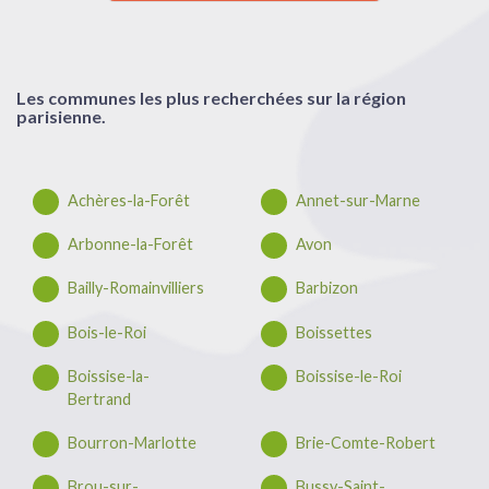
Les communes les plus recherchées sur la région
parisienne.
Achères-la-Forêt
Annet-sur-Marne
Arbonne-la-Forêt
Avon
Bailly-Romainvilliers
Barbizon
Bois-le-Roi
Boissettes
Boissise-la-
Boissise-le-Roi
Bertrand
Bourron-Marlotte
Brie-Comte-Robert
Brou-sur-
Bussy-Saint-