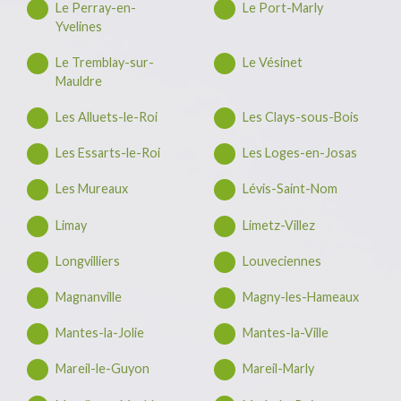
Le Perray-en-
Le Port-Marly
Yvelines
Le Tremblay-sur-
Le Vésinet
Mauldre
Les Alluets-le-Roi
Les Clays-sous-Bois
Les Essarts-le-Roi
Les Loges-en-Josas
Les Mureaux
Lévis-Saint-Nom
Limay
Limetz-Villez
Longvilliers
Louveciennes
Magnanville
Magny-les-Hameaux
Mantes-la-Jolie
Mantes-la-Ville
Mareil-le-Guyon
Mareil-Marly