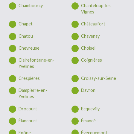
Chambourcy
Chanteloup-les-
Vignes
Chapet
Châteaufort
Chatou
Chavenay
Chevreuse
Choisel
Clairefontaine-en-
Coignières
Yvelines
Crespières
Croissy-sur-Seine
Dampierre-en-
Davron
Yvelines
Drocourt
Ecquevilly
Élancourt
Émancé
Epône
Évecquemont