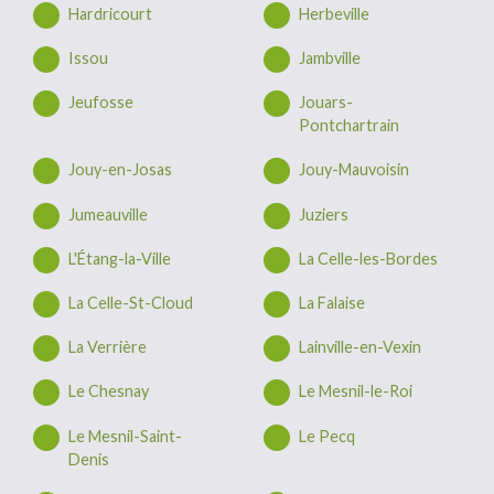
Hardricourt
Herbeville
Issou
Jambville
Jeufosse
Jouars-
Pontchartrain
Jouy-en-Josas
Jouy-Mauvoisin
Jumeauville
Juziers
L'Étang-la-Ville
La Celle-les-Bordes
La Celle-St-Cloud
La Falaise
La Verrière
Lainville-en-Vexin
Le Chesnay
Le Mesnil-le-Roi
Le Mesnil-Saint-
Le Pecq
Denis