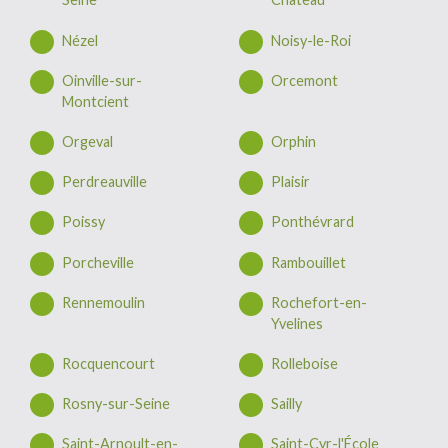
Nézel
Noisy-le-Roi
Oinville-sur-
Orcemont
Montcient
Orgeval
Orphin
Perdreauville
Plaisir
Poissy
Ponthévrard
Porcheville
Rambouillet
Rennemoulin
Rochefort-en-
Yvelines
Rocquencourt
Rolleboise
Rosny-sur-Seine
Sailly
Saint-Arnoult-en-
Saint-Cyr-l'École