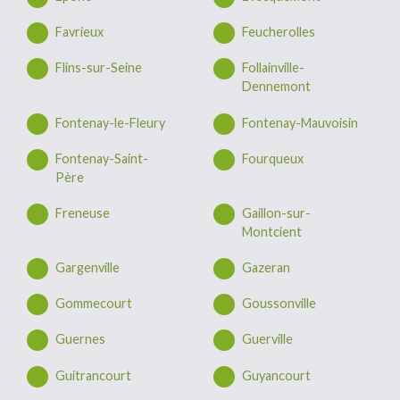
Favrieux
Feucherolles
Flins-sur-Seine
Follainville-
Dennemont
Fontenay-le-Fleury
Fontenay-Mauvoisin
Fontenay-Saint-
Fourqueux
Père
Freneuse
Gaillon-sur-
Montcient
Gargenville
Gazeran
Gommecourt
Goussonville
Guernes
Guerville
Guitrancourt
Guyancourt