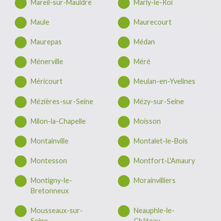
Mareil-sur-Mauldre
Marly-le-Roi
Maule
Maurecourt
Maurepas
Médan
Ménerville
Méré
Méricourt
Meulan-en-Yvelines
Mézières-sur-Seine
Mézy-sur-Seine
Milon-la-Chapelle
Moisson
Montainville
Montalet-le-Bois
Montesson
Montfort-L'Amaury
Montigny-le-
Morainvilliers
Bretonneux
Mousseaux-sur-
Neauphle-le-
Seine
Château