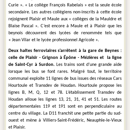
Curie ». « Le collège François Rabelais » est la seule école 
secondaire. Les autres collégiens non-inscrits à cette école 
rejoignent Plaisir et Maule aux « collèges de la Mauldre et 
Blaise Pascal ». C’est encore à Maule et à Plaisir que les 
beynois découvrent des lycées de renommée tels que 
« Jean Vilar et le lycée professionnel Agricole ».
Deux haltes ferroviaires s’arrêtent à la gare de Beynes : 
celle de Plaisir - Grignon à Épône - Mézières et  la ligne 
de Saint-Cyr à Surdon.
 Les trains sont d’une grande aide 
lorsque les bus se font rares. Malgré tout, le territoire 
communal exploite 11 lignes de bus issues des réseaux Cars 
Hourtoule et Transdev de Houdan. Hourtoule propose les 
lignes B, M, Q, 12 et 78. L’établissement Transdev de 
Houdan alloue les lignes 13, 21, 31, 41 et 51. Les routes 
départementales 119 et 191 sont en perpendiculaire au 
centre du village. La D11 franchit une petite partie du sud-
ouest et mène à Villiers-Saint-Frédéric, Neauphle-le-Vieux 
et Plaisir.