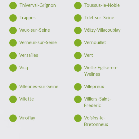
Thiverval-Grignon
Toussus-le-Noble
Trappes
Triel-sur-Seine
Vaux-sur-Seine
Vélizy-Villacoublay
Verneuil-sur-Seine
Vernouillet
Versailles
Vert
Vicq
Vieille-Église-en-
Yvelines
Villennes-sur-Seine
Villepreux
Villette
Villiers-Saint-
Frédéric
Viroflay
Voisins-le-
Bretonneux