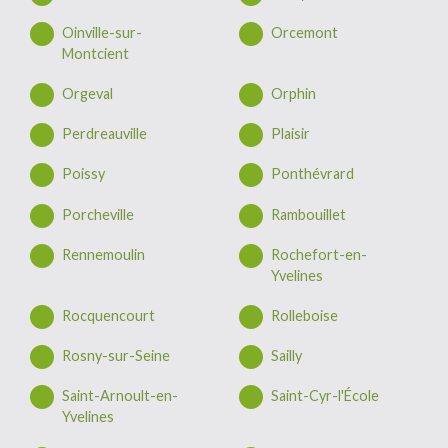
Oinville-sur-
Orcemont
Montcient
Orgeval
Orphin
Perdreauville
Plaisir
Poissy
Ponthévrard
Porcheville
Rambouillet
Rennemoulin
Rochefort-en-
Yvelines
Rocquencourt
Rolleboise
Rosny-sur-Seine
Sailly
Saint-Arnoult-en-
Saint-Cyr-l'École
Yvelines