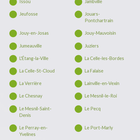
Issou
Jambville
Jeufosse
Jouars-
Pontchartrain
Jouy-en-Josas
Jouy-Mauvoisin
Jumeauville
Juziers
L'Étang-la-Ville
La Celle-les-Bordes
La Celle-St-Cloud
La Falaise
La Verrière
Lainville-en-Vexin
Le Chesnay
Le Mesnil-le-Roi
Le Mesnil-Saint-
Le Pecq
Denis
Le Perray-en-
Le Port-Marly
Yvelines