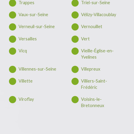
Trappes
Triel-sur-Seine
Vaux-sur-Seine
Vélizy-Villacoublay
Verneuil-sur-Seine
Vernouillet
Versailles
Vert
Vicq
Vieille-Église-en-
Yvelines
Villennes-sur-Seine
Villepreux
Villette
Villiers-Saint-
Frédéric
Viroflay
Voisins-le-
Bretonneux