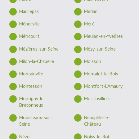
Maurepas
Médan
Ménerville
Méré
Méricourt
Meulan-en-Yvelines
Mézières-sur-Seine
Mézy-sur-Seine
Milon-la-Chapelle
Moisson
Montainville
Montalet-le-Bois
Montesson
Montfort-L'Amaury
Montigny-le-
Morainvilliers
Bretonneux
Mousseaux-sur-
Neauphle-le-
Seine
Château
Nézel
Noisy-le-Roi