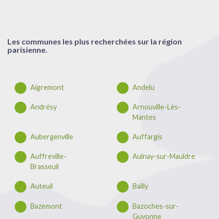
Les communes les plus recherchées sur la région
parisienne.
Aigremont
Andelu
Andrésy
Arnouville-Lès-
Mantes
Aubergenville
Auffargis
Auffreville-
Aulnay-sur-Mauldre
Brasseuil
Auteuil
Bailly
Bazemont
Bazoches-sur-
Guyonne