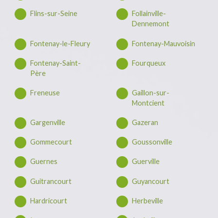
Flins-sur-Seine
Follainville-
Dennemont
Fontenay-le-Fleury
Fontenay-Mauvoisin
Fontenay-Saint-
Fourqueux
Père
Freneuse
Gaillon-sur-
Montcient
Gargenville
Gazeran
Gommecourt
Goussonville
Guernes
Guerville
Guitrancourt
Guyancourt
Hardricourt
Herbeville