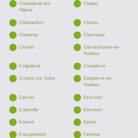
Chanteloup-les-
Chapet
Vignes
Châteaufort
Chatou
Chavenay
Chevreuse
Choisel
Clairefontaine-en-
Yvelines
Coignières
Crespières
Croissy-sur-Seine
Dampierre-en-
Yvelines
Davron
Drocourt
Ecquevilly
Élancourt
Émancé
Epône
Évecquemont
Favrieux