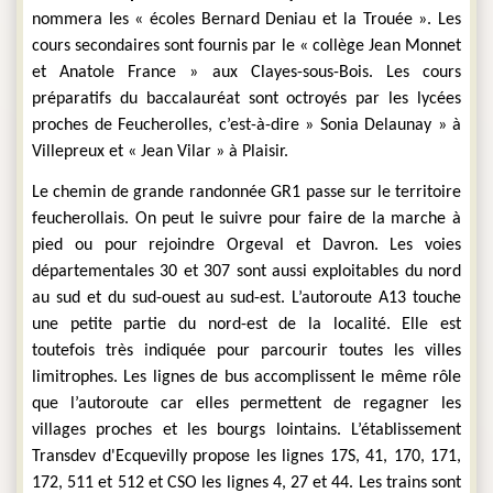
nommera les « écoles Bernard Deniau et la Trouée ». Les 
cours secondaires sont fournis par le « collège Jean Monnet 
et Anatole France » aux Clayes-sous-Bois. Les cours 
préparatifs du baccalauréat sont octroyés par les lycées 
proches de Feucherolles, c’est-à-dire » Sonia Delaunay » à 
Villepreux et « Jean Vilar » à Plaisir.
Le chemin de grande randonnée GR1 passe sur le territoire 
feucherollais. On peut le suivre pour faire de la marche à 
pied ou pour rejoindre Orgeval et Davron. Les voies 
départementales 30 et 307 sont aussi exploitables du nord 
au sud et du sud-ouest au sud-est. L’autoroute A13 touche 
une petite partie du nord-est de la localité. Elle est 
toutefois très indiquée pour parcourir toutes les villes 
limitrophes. Les lignes de bus accomplissent le même rôle 
que l’autoroute car elles permettent de regagner les 
villages proches et les bourgs lointains. L’établissement 
Transdev d'Ecquevilly propose les lignes 17S, 41, 170, 171, 
172, 511 et 512 et CSO les lignes 4, 27 et 44. Les trains sont 