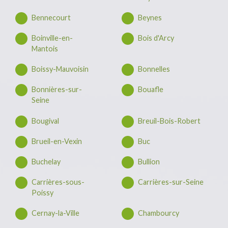
Bennecourt
Beynes
Boinville-en-
Bois d'Arcy
Mantois
Boissy-Mauvoisin
Bonnelles
Bonnières-sur-
Bouafle
Seine
Bougival
Breuil-Bois-Robert
Brueil-en-Vexin
Buc
Buchelay
Bullion
Carrières-sous-
Carrières-sur-Seine
Poissy
Cernay-la-Ville
Chambourcy