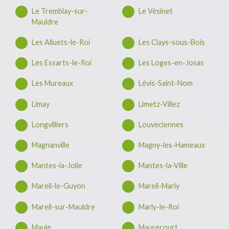
Le Tremblay-sur-
Le Vésinet
Mauldre
Les Alluets-le-Roi
Les Clays-sous-Bois
Les Essarts-le-Roi
Les Loges-en-Josas
Les Mureaux
Lévis-Saint-Nom
Limay
Limetz-Villez
Longvilliers
Louveciennes
Magnanville
Magny-les-Hameaux
Mantes-la-Jolie
Mantes-la-Ville
Mareil-le-Guyon
Mareil-Marly
Mareil-sur-Mauldre
Marly-le-Roi
Maule
Maurecourt