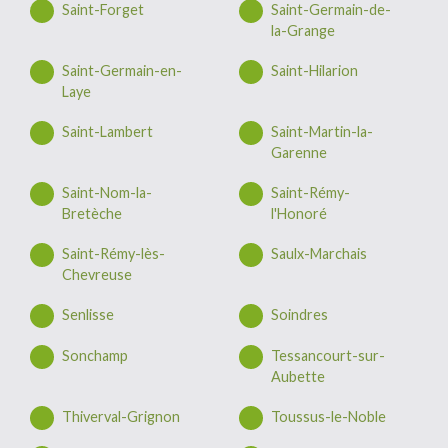
Saint-Forget
Saint-Germain-de-
la-Grange
Saint-Germain-en-
Saint-Hilarion
Laye
Saint-Lambert
Saint-Martin-la-
Garenne
Saint-Nom-la-
Saint-Rémy-
Bretèche
l'Honoré
Saint-Rémy-lès-
Saulx-Marchais
Chevreuse
Senlisse
Soindres
Sonchamp
Tessancourt-sur-
Aubette
Thiverval-Grignon
Toussus-le-Noble