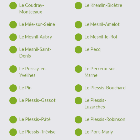
Le Coudray-
Le Kremlin-Bicêtre
Montceaux
Le Mée-sur-Seine
Le Mesnil-Amelot
Le Mesnil-Aubry
Le Mesnil-le-Roi
Le Mesnil-Saint-
Le Pecq
Denis
Le Perray-en-
Le Perreux-sur-
Yvelines
Marne
Le Pin
Le Plessis-Bouchard
Le Plessis-Gassot
Le Plessis-
Luzarches
Le Plessis-Pâté
Le Plessis-Robinson
Le Plessis-Trévise
Le Port-Marly