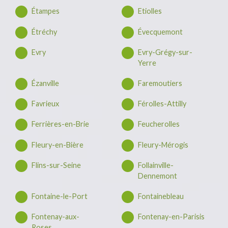
Étampes
Etiolles
Étréchy
Évecquemont
Evry
Evry-Grégy-sur-
Yerre
Ézanville
Faremoutiers
Favrieux
Férolles-Attilly
Ferrières-en-Brie
Feucherolles
Fleury-en-Bière
Fleury-Mérogis
Flins-sur-Seine
Follainville-
Dennemont
Fontaine-le-Port
Fontainebleau
Fontenay-aux-
Fontenay-en-Parisis
Roses