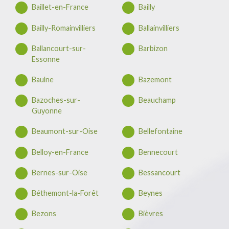
Baillet-en-France
Bailly
Bailly-Romainvilliers
Ballainvilliers
Ballancourt-sur-
Barbizon
Essonne
Baulne
Bazemont
Bazoches-sur-
Beauchamp
Guyonne
Beaumont-sur-Oise
Bellefontaine
Belloy-en-France
Bennecourt
Bernes-sur-Oise
Bessancourt
Béthemont-la-Forêt
Beynes
Bezons
Bièvres