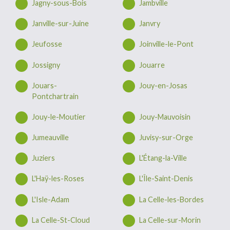
Jagny-sous-Bois
Jambville
Janville-sur-Juine
Janvry
Jeufosse
Joinville-le-Pont
Jossigny
Jouarre
Jouars-
Jouy-en-Josas
Pontchartrain
Jouy-le-Moutier
Jouy-Mauvoisin
Jumeauville
Juvisy-sur-Orge
Juziers
L'Étang-la-Ville
L'Haÿ-les-Roses
L'Île-Saint-Denis
L'Isle-Adam
La Celle-les-Bordes
La Celle-St-Cloud
La Celle-sur-Morin