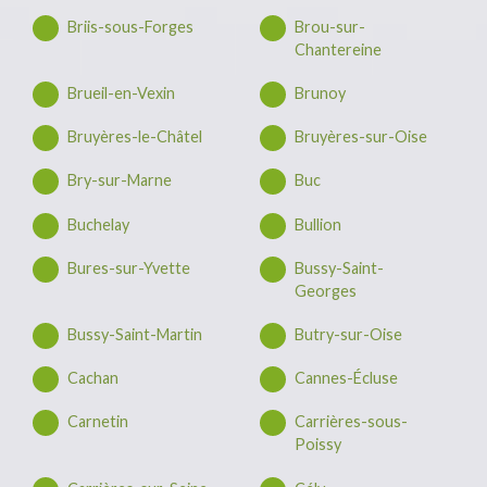
Briis-sous-Forges
Brou-sur-
Chantereine
Brueil-en-Vexin
Brunoy
Bruyères-le-Châtel
Bruyères-sur-Oise
Bry-sur-Marne
Buc
Buchelay
Bullion
Bures-sur-Yvette
Bussy-Saint-
Georges
Bussy-Saint-Martin
Butry-sur-Oise
Cachan
Cannes-Écluse
Carnetin
Carrières-sous-
Poissy