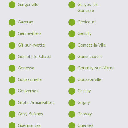
Gargenville
Garges-lès-
Gonesse
Gazeran
Génicourt
Gennevilliers
Gentilly
Gif-sur-Yvette
Gometz-la-Ville
Gometz-le-Châtel
Gommecourt
Gonesse
Gournay-sur-Marne
Goussainville
Goussonville
Gouvernes
Gressy
Gretz-Armainvilliers
Grigny
Grisy-Suisnes
Groslay
Guermantes
Guernes