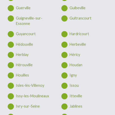
Guerville
Guibeville
Guigneville-sur-
Guitrancourt
Essonne
Guyancourt
Hardricourt
Hédouville
Herbeville
Herblay
Héricy
Hérouville
Houdan
Houilles
Igny
Isles-lès-Villenoy
Issou
Issy-les-Moulineaux
Itteville
Ivry-sur-Seine
Jablines