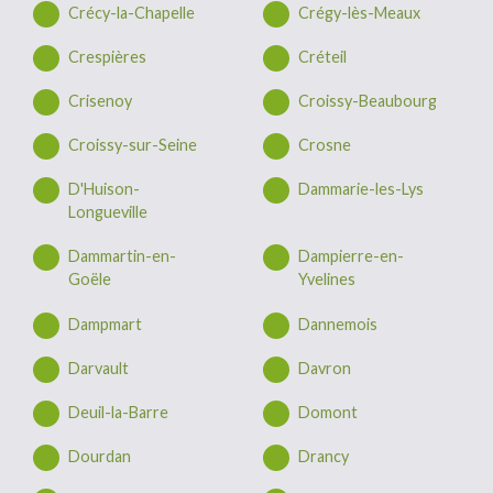
Crécy-la-Chapelle
Crégy-lès-Meaux
Crespières
Créteil
Crisenoy
Croissy-Beaubourg
Croissy-sur-Seine
Crosne
D'Huison-
Dammarie-les-Lys
Longueville
Dammartin-en-
Dampierre-en-
Goële
Yvelines
Dampmart
Dannemois
Darvault
Davron
Deuil-la-Barre
Domont
Dourdan
Drancy