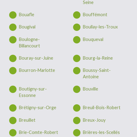
Seine
Bouafle
Bouffémont
Bougival
Boullay-les-Troux
Boulogne-
Bouqueval
Billancourt
Bouray-sur-Juine
Bourg-la-Reine
Bourron-Marlotte
Boussy-Saint-
Antoine
Boutigny-sur-
Bouville
Essonne
Brétigny-sur-Orge
Breuil-Bois-Robert
Breuillet
Breux-Jouy
Brie-Comte-Robert
Brières-les-Scellés