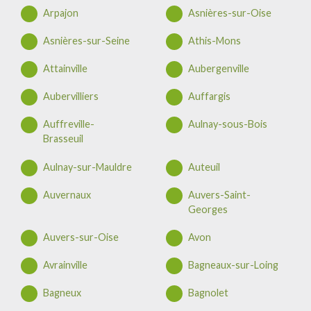
Arpajon
Asnières-sur-Oise
Asnières-sur-Seine
Athis-Mons
Attainville
Aubergenville
Aubervilliers
Auffargis
Auffreville-
Aulnay-sous-Bois
Brasseuil
Aulnay-sur-Mauldre
Auteuil
Auvernaux
Auvers-Saint-
Georges
Auvers-sur-Oise
Avon
Avrainville
Bagneaux-sur-Loing
Bagneux
Bagnolet