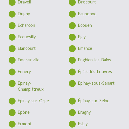
Draveil
Drocourt
Dugny
Eaubonne
Echarcon
Écouen
Ecquevilly
Egly
Élancourt
Émancé
Emerainville
Enghien-les-Bains
Ennery
Épiais-lès-Louvres
Épinay-
Epinay-sous-Sénart
Champlâtreux
Epinay-sur-Orge
Épinay-sur-Seine
Epône
Éragny
Ermont
Esbly