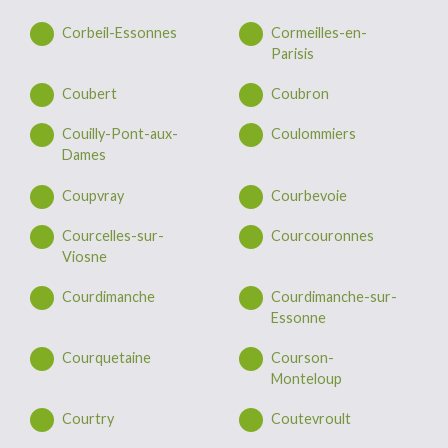
Corbeil-Essonnes
Cormeilles-en-
Parisis
Coubert
Coubron
Couilly-Pont-aux-
Coulommiers
Dames
Coupvray
Courbevoie
Courcelles-sur-
Courcouronnes
Viosne
Courdimanche
Courdimanche-sur-
Essonne
Courquetaine
Courson-
Monteloup
Courtry
Coutevroult