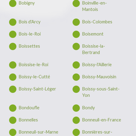
Bobigny
Boinville-en-
Mantois
Bois d'Arcy
Bois-Colombes
Bois-le-Roi
Boisemont
Boissettes
Boissise-la-
Bertrand
Boissise-le-Roi
Boissy-l'Aillerie
Boissy-le-Cutté
Boissy-Mauvoisin
Boissy-Saint-Léger
Boissy-sous-Saint-
Yon
Bondoufle
Bondy
Bonnelles
Bonneuil-en-France
Bonneuil-sur-Marne
Bonnières-sur-