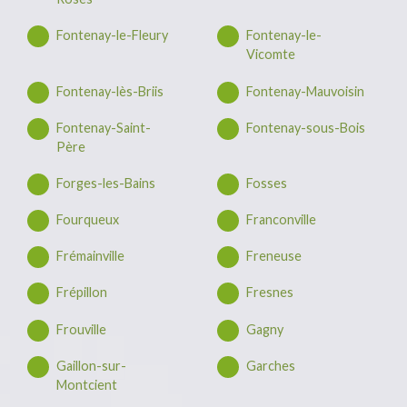
Fontenay-le-Fleury
Fontenay-le-
Vicomte
Fontenay-lès-Briis
Fontenay-Mauvoisin
Fontenay-Saint-
Fontenay-sous-Bois
Père
Forges-les-Bains
Fosses
Fourqueux
Franconville
Frémainville
Freneuse
Frépillon
Fresnes
Frouville
Gagny
Gaillon-sur-
Garches
Montcient