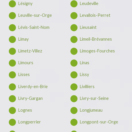
Lésigny
Leudeville
Leuville-sur-Orge
Levallois-Perret
Lévis-Saint-Nom
Lieusaint
Limay
Limeil-Brévannes
Limetz-Villez
Limoges-Fourches
Limours
Linas
Lisses
Lissy
Liverdy-en-Brie
Livilliers
Livry-Gargan
Livry-sur-Seine
Lognes
Longjumeau
Longperrier
Longpont-sur-Orge