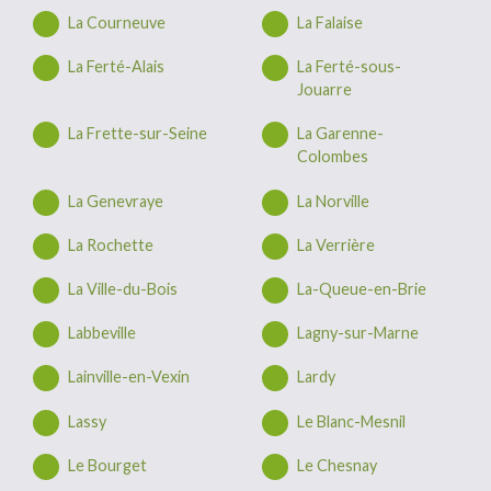
La Courneuve
La Falaise
La Ferté-Alais
La Ferté-sous-
Jouarre
La Frette-sur-Seine
La Garenne-
Colombes
La Genevraye
La Norville
La Rochette
La Verrière
La Ville-du-Bois
La-Queue-en-Brie
Labbeville
Lagny-sur-Marne
Lainville-en-Vexin
Lardy
Lassy
Le Blanc-Mesnil
Le Bourget
Le Chesnay