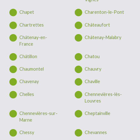
Chapet
Charenton-le-Pont
Chartrettes
Châteaufort
Châtenay-en-
Châtenay-Malabry
France
Châtillon
Chatou
Chaumontel
Chauvry
Chavenay
Chaville
Chelles
Chennevières-lès-
Louvres
Chennevières-sur-
Cheptainville
Marne
Chessy
Chevannes