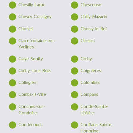
Chevilly-Larue
Chevreuse
Chevry-Cossigny
Chilly-Mazarin
Choisel
Choisy-le-Roi
Clairefontaine-en-
Clamart
Yvelines
Claye-Souilly
Clichy
Clichy-sous-Bois
Coignières
Collégien
Colombes
Combs-la-Ville
Compans
Conches-sur-
Condé-Sainte-
Gondoire
Libiaire
Condécourt
Conflans-Sainte-
Honorine