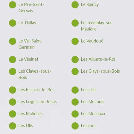
Le Pré-Saint-
Le Raincy
Gervais
Le Thillay
Le Tremblay-sur-
Mauldre
Le Val-Saint-
Le Vaudoué
Germain
Le Vésinet
Les Alluets-le-Roi
Les Clayes-sous-
Les Clays-sous-Bois
Bois
Les Essarts-le-Roi
Les Lilas
Les Loges-en-Josas
Les Mesnuls
Les Molières
Les Mureaux
Les Ulis
Lesches