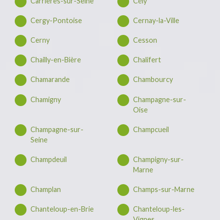
Carrières-sur-Seine
Cély
Cergy-Pontoise
Cernay-la-Ville
Cerny
Cesson
Chailly-en-Bière
Chalifert
Chamarande
Chambourcy
Chamigny
Champagne-sur-
Oise
Champagne-sur-
Champcueil
Seine
Champdeuil
Champigny-sur-
Marne
Champlan
Champs-sur-Marne
Chanteloup-en-Brie
Chanteloup-les-
Vignes