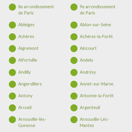
8e arrondissement
9e arrondissement
de Paris
de Paris
Ableiges
Ablon-sur-Seine
Achères
Achères-la-Forêt
Aigremont
Aincourt
Alfortville
Andelu
Andilly
Andrésy
Angervilliers
Annet-sur-Marne
Antony
Arbonne-la-Forêt
Arcueil
Argenteuil
Arnouville-lès-
Arnouville-Lès-
Gonesse
Mantes