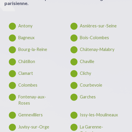
parisienne.
Antony
Asnières-sur-Seine
Bagneux
Bois-Colombes
Bourg-la-Reine
Châtenay-Malabry
Châtillon
Chaville
Clamart
Clichy
Colombes
Courbevoie
Fontenay-aux-
Garches
Roses
Gennevilliers
Issy-les-Moulineaux
Juvisy-sur-Orge
La Garenne-