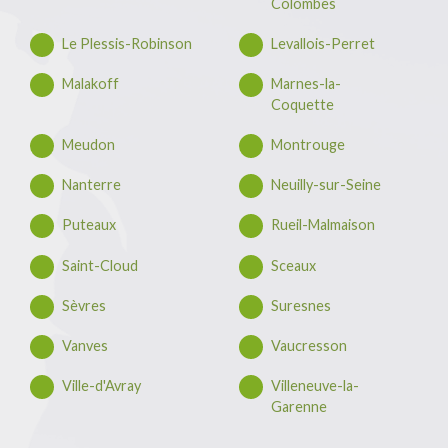
Colombes
Le Plessis-Robinson
Levallois-Perret
Malakoff
Marnes-la-
Coquette
Meudon
Montrouge
Nanterre
Neuilly-sur-Seine
Puteaux
Rueil-Malmaison
Saint-Cloud
Sceaux
Sèvres
Suresnes
Vanves
Vaucresson
Ville-d'Avray
Villeneuve-la-
Garenne