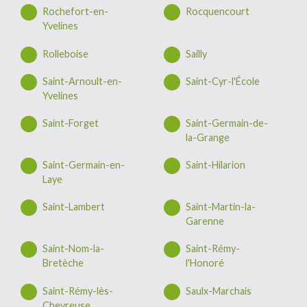
Rochefort-en-
Rocquencourt
Yvelines
Rolleboise
Sailly
Saint-Arnoult-en-
Saint-Cyr-l'École
Yvelines
Saint-Forget
Saint-Germain-de-
la-Grange
Saint-Germain-en-
Saint-Hilarion
Laye
Saint-Lambert
Saint-Martin-la-
Garenne
Saint-Nom-la-
Saint-Rémy-
Bretèche
l'Honoré
Saint-Rémy-lès-
Saulx-Marchais
Chevreuse