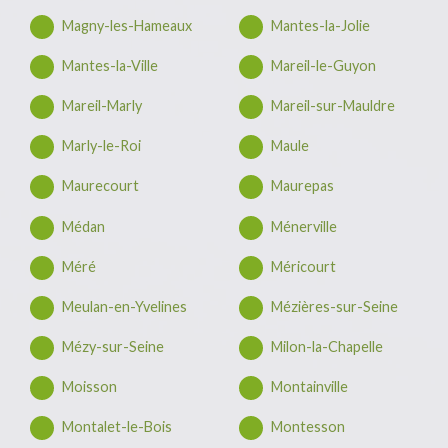
Magny-les-Hameaux
Mantes-la-Jolie
Mantes-la-Ville
Mareil-le-Guyon
Mareil-Marly
Mareil-sur-Mauldre
Marly-le-Roi
Maule
Maurecourt
Maurepas
Médan
Ménerville
Méré
Méricourt
Meulan-en-Yvelines
Mézières-sur-Seine
Mézy-sur-Seine
Milon-la-Chapelle
Moisson
Montainville
Montalet-le-Bois
Montesson