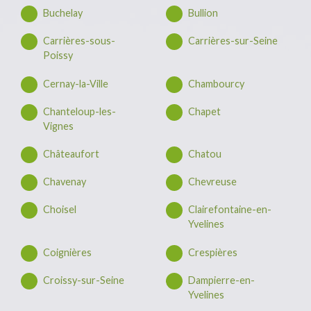
Buchelay
Bullion
Carrières-sous-
Carrières-sur-Seine
Poissy
Cernay-la-Ville
Chambourcy
Chanteloup-les-
Chapet
Vignes
Châteaufort
Chatou
Chavenay
Chevreuse
Choisel
Clairefontaine-en-
Yvelines
Coignières
Crespières
Croissy-sur-Seine
Dampierre-en-
Yvelines