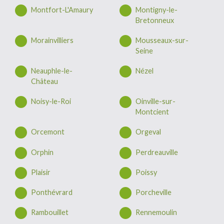
Montfort-L'Amaury
Montigny-le-
Bretonneux
Morainvilliers
Mousseaux-sur-
Seine
Neauphle-le-
Nézel
Château
Noisy-le-Roi
Oinville-sur-
Montcient
Orcemont
Orgeval
Orphin
Perdreauville
Plaisir
Poissy
Ponthévrard
Porcheville
Rambouillet
Rennemoulin