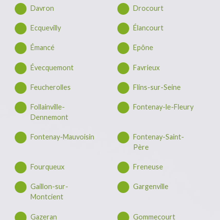
Davron
Drocourt
Ecquevilly
Élancourt
Émancé
Epône
Évecquemont
Favrieux
Feucherolles
Flins-sur-Seine
Follainville-
Fontenay-le-Fleury
Dennemont
Fontenay-Mauvoisin
Fontenay-Saint-
Père
Fourqueux
Freneuse
Gaillon-sur-
Gargenville
Montcient
Gazeran
Gommecourt