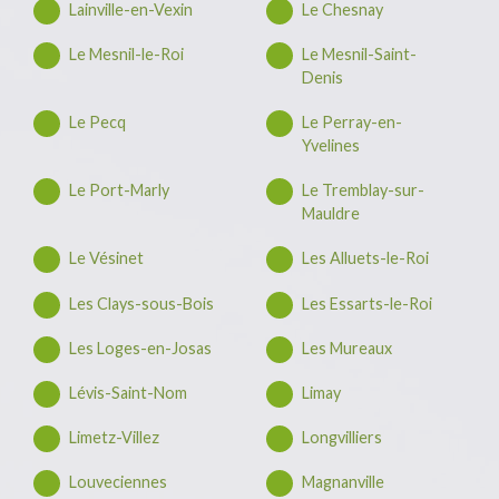
Lainville-en-Vexin
Le Chesnay
Le Mesnil-le-Roi
Le Mesnil-Saint-
Denis
Le Pecq
Le Perray-en-
Yvelines
Le Port-Marly
Le Tremblay-sur-
Mauldre
Le Vésinet
Les Alluets-le-Roi
Les Clays-sous-Bois
Les Essarts-le-Roi
Les Loges-en-Josas
Les Mureaux
Lévis-Saint-Nom
Limay
Limetz-Villez
Longvilliers
Louveciennes
Magnanville