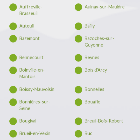
Auffreville-
Aulnay-sur-Mauldre
Brasseuil
Auteuil
Bailly
Bazemont
Bazoches-sur-
Guyonne
Bennecourt
Beynes
Boinville-en-
Bois d'Arcy
Mantois
Boissy-Mauvoisin
Bonnelles
Bonnières-sur-
Bouafle
Seine
Bougival
Breuil-Bois-Robert
Brueil-en-Vexin
Buc