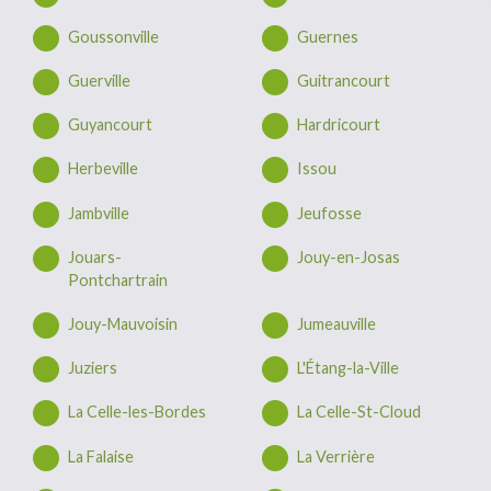
Goussonville
Guernes
Guerville
Guitrancourt
Guyancourt
Hardricourt
Herbeville
Issou
Jambville
Jeufosse
Jouars-
Jouy-en-Josas
Pontchartrain
Jouy-Mauvoisin
Jumeauville
Juziers
L'Étang-la-Ville
La Celle-les-Bordes
La Celle-St-Cloud
La Falaise
La Verrière