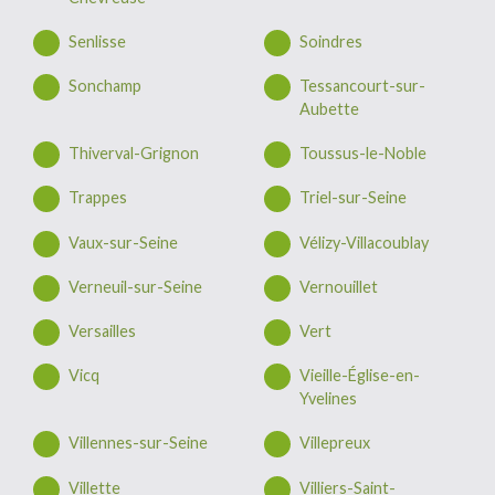
Senlisse
Soindres
Sonchamp
Tessancourt-sur-
Aubette
Thiverval-Grignon
Toussus-le-Noble
Trappes
Triel-sur-Seine
Vaux-sur-Seine
Vélizy-Villacoublay
Verneuil-sur-Seine
Vernouillet
Versailles
Vert
Vicq
Vieille-Église-en-
Yvelines
Villennes-sur-Seine
Villepreux
Villette
Villiers-Saint-