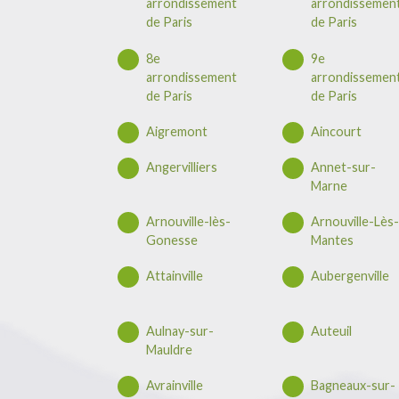
arrondissement
arrondissemen
de Paris
de Paris
8e
9e
arrondissement
arrondissemen
de Paris
de Paris
Aigremont
Aincourt
Angervilliers
Annet-sur-
Marne
Arnouville-lès-
Arnouville-Lès-
Gonesse
Mantes
Attainville
Aubergenville
Aulnay-sur-
Auteuil
Mauldre
Avrainville
Bagneaux-sur-