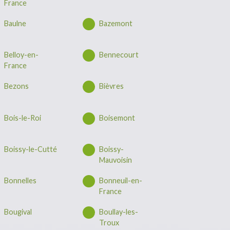
France
Baulne
Bazemont
Belloy-en-
Bennecourt
France
Bezons
Bièvres
Bois-le-Roi
Boisemont
Boissy-le-Cutté
Boissy-
Mauvoisin
Bonnelles
Bonneuil-en-
France
Bougival
Boullay-les-
Troux