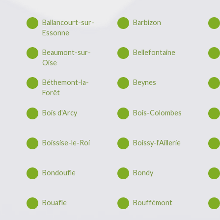
Ballancourt-sur-
Barbizon
Essonne
Beaumont-sur-
Bellefontaine
Oise
Béthemont-la-
Beynes
Forêt
Bois d'Arcy
Bois-Colombes
Boissise-le-Roi
Boissy-l'Aillerie
Bondoufle
Bondy
Bouafle
Bouffémont