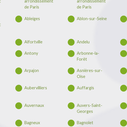
t
arrondissement
arrondissement
de Paris
de Paris
Ableiges
Ablon-sur-Seine
t
Alfortville
Andelu
Antony
Arbonne-la-
Forêt
Arpajon
Asnières-sur-
Oise
Aubervilliers
Auffargis
Auvernaux
Auvers-Saint-
Georges
Bagneux
Bagnolet