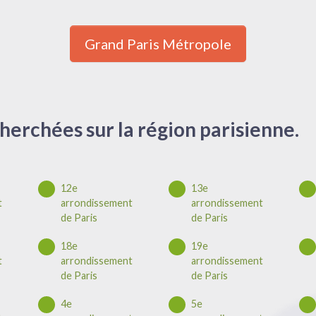
Grand Paris Métropole
herchées sur la région parisienne.
12e
13e
t
arrondissement
arrondissement
de Paris
de Paris
18e
19e
t
arrondissement
arrondissement
de Paris
de Paris
4e
5e