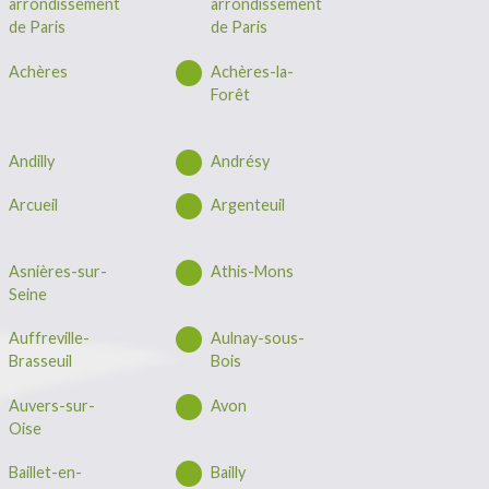
arrondissement
arrondissement
de Paris
de Paris
Achères
Achères-la-
Forêt
Andilly
Andrésy
Arcueil
Argenteuil
Asnières-sur-
Athis-Mons
Seine
Auffreville-
Aulnay-sous-
Brasseuil
Bois
Auvers-sur-
Avon
Oise
Baillet-en-
Bailly