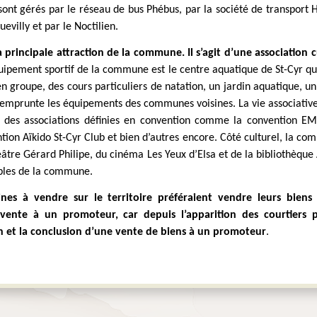
ont gérés par le réseau de bus Phébus, par la société de transport H
evilly et par le Noctilien.
 principale attraction de la commune. Il s’agit d’une association c
quipement sportif de la commune est le centre aquatique de St-Cyr qu
n groupe, des cours particuliers de natation, un jardin aquatique, un
e emprunte les équipements des communes voisines. La vie associativ
e des associations définies en convention comme la convention EM
ntion Aïkido St-Cyr Club et bien d’autres encore. Côté culturel, la co
héâtre Gérard Philipe, du cinéma Les Yeux d’Elsa et de la bibliothèqu
bles de la commune. 
ines à vendre sur le territoire préféraient vendre leurs bien
vente à un promoteur, car depuis l’apparition des courtiers pro
ion et la conclusion d’une vente de biens à un promoteur
.