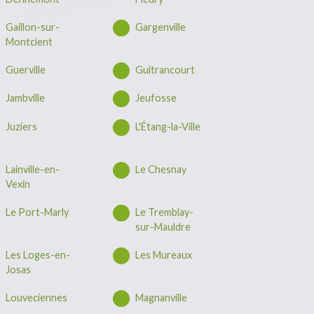
Gaillon-sur-
Gargenville
Montcient
Guerville
Guitrancourt
Jambville
Jeufosse
Juziers
L'Étang-la-Ville
Lainville-en-
Le Chesnay
Vexin
Le Port-Marly
Le Tremblay-
sur-Mauldre
Les Loges-en-
Les Mureaux
Josas
Louveciennes
Magnanville