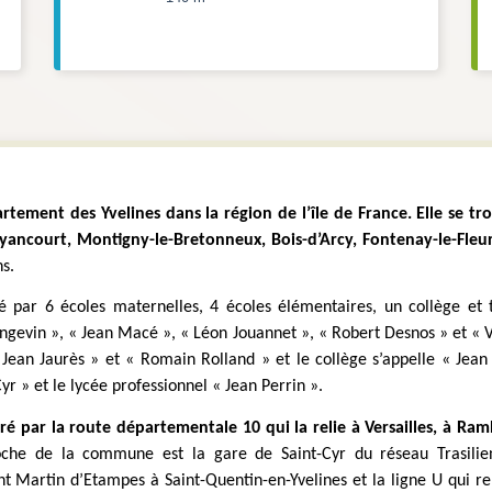
ement des Yvelines dans la région de l’île de France. Elle se tr
Guyancourt, Montigny-le-Bretonneux, Bois-d’Arcy, Fontenay-le-Fleury
s.
é par 6 écoles maternelles, 4 écoles élémentaires, un collège et t
gevin », « Jean Macé », « Léon Jouannet », « Robert Desnos » et « Vi
 « Jean Jaurès » et « Romain Rolland » et le collège s’appelle « Jea
yr » et le lycée professionnel « Jean Perrin ».
ré par la route départementale 10 qui la relie à Versailles, à Ram
che de la commune est la gare de Saint-Cyr du réseau Trasilien 
nt Martin d’Etampes à Saint-Quentin-en-Yvelines et la ligne U qui rel