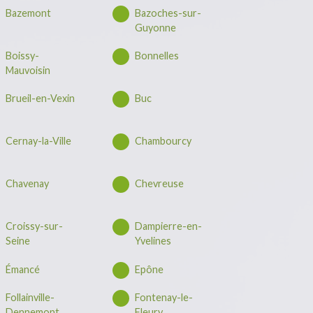
Bazemont
Bazoches-sur-
Guyonne
Boissy-
Bonnelles
Mauvoisin
Brueil-en-Vexin
Buc
Cernay-la-Ville
Chambourcy
Chavenay
Chevreuse
Croissy-sur-
Dampierre-en-
Seine
Yvelines
Émancé
Epône
Follainville-
Fontenay-le-
Dennemont
Fleury