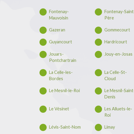
Fontenay-
Fontenay-Saint
Mauvoisin
Père
Gazeran
Gommecourt
Guyancourt
Hardricourt
Jouars-
Jouy-en-Josas
Pontchartrain
La Celle-les-
La Celle-St-
Bordes
Cloud
Le Mesnil-le-Roi
Le Mesnil-Saint
Denis
Le Vésinet
Les Alluets-le-
Roi
Lévis-Saint-Nom
Limay