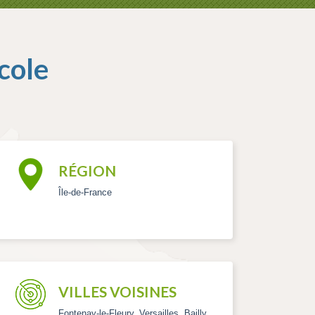
cole
RÉGION
Île-de-France
VILLES VOISINES
Fontenay-le-Fleury, Versailles, Bailly