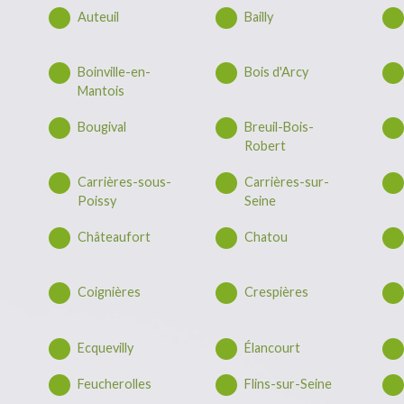
Auteuil
Bailly
Boinville-en-
Bois d'Arcy
Mantois
Bougival
Breuil-Bois-
Robert
Carrières-sous-
Carrières-sur-
Poissy
Seine
Châteaufort
Chatou
Coignières
Crespières
Ecquevilly
Élancourt
Feucherolles
Flins-sur-Seine