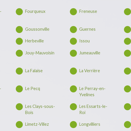
-
Fourqueux
Freneuse
Goussonville
Guernes
Herbeville
Issou
Jouy-Mauvoisin
Jumeauville
La Falaise
La Verrière
-
Le Pecq
Le Perray-en-
Yvelines
Les Clays-sous-
Les Essarts-le-
Bois
Roi
Limetz-Villez
Longvilliers