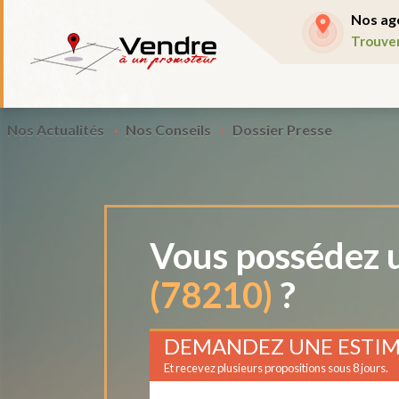
Nos ag
Trouve
Nos Actualités
Nos Conseils
Dossier Presse
Vous possédez u
(78210)
?
DEMANDEZ UNE ESTIM
Et recevez plusieurs propositions sous 8 jours.