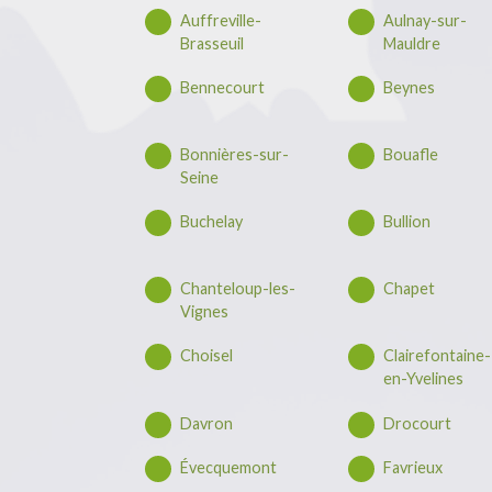
Auffreville-
Aulnay-sur-
Brasseuil
Mauldre
Bennecourt
Beynes
Bonnières-sur-
Bouafle
Seine
Buchelay
Bullion
Chanteloup-les-
Chapet
Vignes
Choisel
Clairefontaine-
en-Yvelines
Davron
Drocourt
Évecquemont
Favrieux