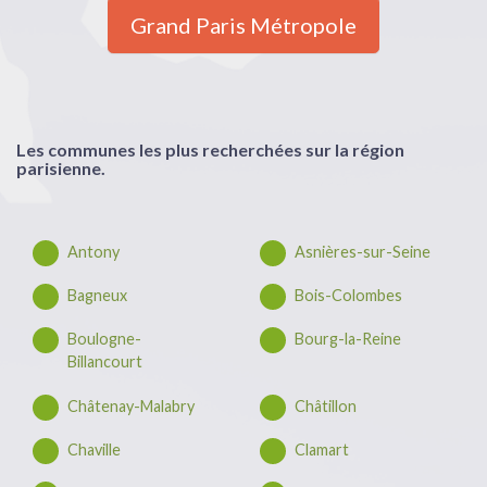
Grand Paris Métropole
Les communes les plus recherchées sur la région
parisienne.
Antony
Asnières-sur-Seine
Bagneux
Bois-Colombes
Boulogne-
Bourg-la-Reine
Billancourt
Châtenay-Malabry
Châtillon
Chaville
Clamart