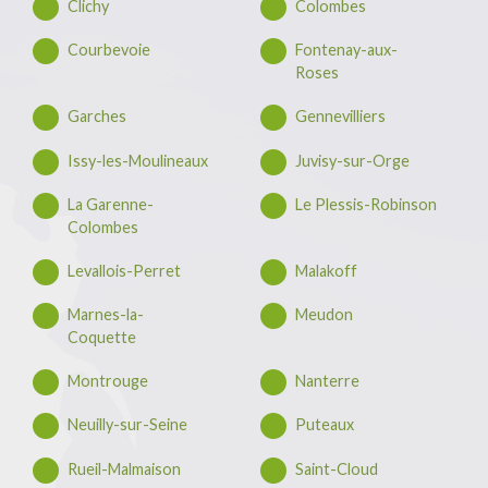
Clichy
Colombes
Courbevoie
Fontenay-aux-
Roses
Garches
Gennevilliers
Issy-les-Moulineaux
Juvisy-sur-Orge
La Garenne-
Le Plessis-Robinson
Colombes
Levallois-Perret
Malakoff
Marnes-la-
Meudon
Coquette
Montrouge
Nanterre
Neuilly-sur-Seine
Puteaux
Rueil-Malmaison
Saint-Cloud