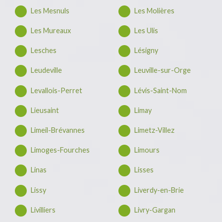
Les Mesnuls
Les Molières
Les Mureaux
Les Ulis
Lesches
Lésigny
Leudeville
Leuville-sur-Orge
Levallois-Perret
Lévis-Saint-Nom
Lieusaint
Limay
Limeil-Brévannes
Limetz-Villez
Limoges-Fourches
Limours
Linas
Lisses
Lissy
Liverdy-en-Brie
Livilliers
Livry-Gargan