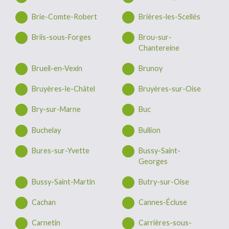
Brie-Comte-Robert
Brières-les-Scellés
Briis-sous-Forges
Brou-sur-
Chantereine
Brueil-en-Vexin
Brunoy
Bruyères-le-Châtel
Bruyères-sur-Oise
Bry-sur-Marne
Buc
Buchelay
Bullion
Bures-sur-Yvette
Bussy-Saint-
Georges
Bussy-Saint-Martin
Butry-sur-Oise
Cachan
Cannes-Écluse
Carnetin
Carrières-sous-