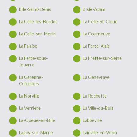
L'Île-Saint-Denis
L'Isle-Adam
La Celle-les-Bordes
La Celle-St-Cloud
La Celle-sur-Morin
La Courneuve
La Falaise
La Ferté-Alais
La Ferté-sous-
La Frette-sur-Seine
Jouarre
La Garenne-
La Genevraye
Colombes
La Norville
La Rochette
La Verrière
La Ville-du-Bois
La-Queue-en-Brie
Labbeville
Lagny-sur-Marne
Lainville-en-Vexin