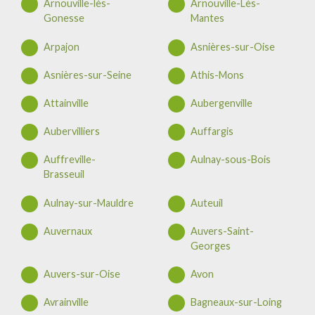
Arnouville-lès-
Arnouville-Lès-
Gonesse
Mantes
Arpajon
Asnières-sur-Oise
Asnières-sur-Seine
Athis-Mons
Attainville
Aubergenville
Aubervilliers
Auffargis
Auffreville-
Aulnay-sous-Bois
Brasseuil
Aulnay-sur-Mauldre
Auteuil
Auvernaux
Auvers-Saint-
Georges
Auvers-sur-Oise
Avon
Avrainville
Bagneaux-sur-Loing