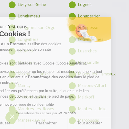
Livry-sur-Seine
Lognes
Longjumeau
Longperrier
Bonjour c'est nous...
Longpont-sur-Orge
Longuesse
les Cookies !
Longvilliers
Louveciennes
Vendre à un Promoteur
utilise des cookies
afin de mesurer l’audience de son site
Louvres
Luzarches
internet.
Maffliers
Magnanville
Ces cookies sont partagés avec Google (Google Analytics).
Vous pouvez les accepter ou les refuser, et modifier vos choix à tout
Magny-le-Hongre
Magny-les-Hameaux
moment en cliquant sur
Paramétrage des cookies
dans le pied de
page de notre site.
Maincy
Maisons-Alfort
Pour modifier vos préférences par la suite, cliquez sur le lien
'Préférences de cookies' situé dans le pied de page.
Maisons-Laffitte
Malakoff
Consulter notre politique de confidentialité
Mandres-les-Roses
Mantes-la-Jolie
Consentements certifiés par
Mantes-la-Ville
Marcoussis
Refuser
Paramétrer
Tout accepter