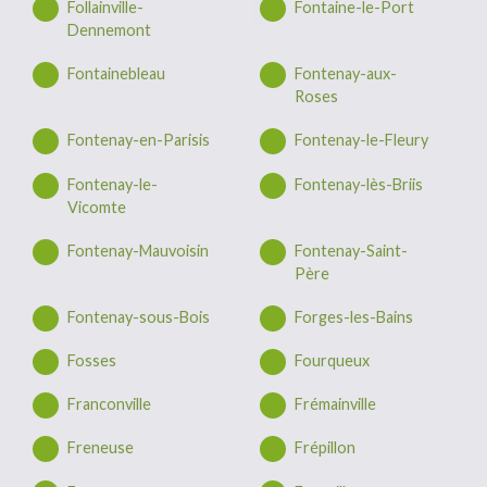
Follainville-
Fontaine-le-Port
Dennemont
Fontainebleau
Fontenay-aux-
Roses
Fontenay-en-Parisis
Fontenay-le-Fleury
Fontenay-le-
Fontenay-lès-Briis
Vicomte
Fontenay-Mauvoisin
Fontenay-Saint-
Père
Fontenay-sous-Bois
Forges-les-Bains
Fosses
Fourqueux
Franconville
Frémainville
Freneuse
Frépillon