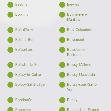
Bezons
Bièvres
Bobigny
Boinville-en-
Mantois
Bois d'Arcy
Bois-Colombes
Bois-le-Roi
Boisemont
Boissettes
Boissise-la-
Bertrand
Boissise-le-Roi
Boissy-l'Aillerie
Boissy-le-Cutté
Boissy-Mauvoisin
Boissy-Saint-Léger
Boissy-sous-Saint-
Yon
Bondoufle
Bondy
Bonnelles
Bonneuil-en-France