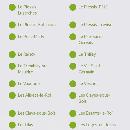
Le Plessis-
Le Plessis-Pâté
Luzarches
Le Plessis-Robinson
Le Plessis-Trévise
Le Port-Marly
Le Pré-Saint-
Gervais
Le Raincy
Le Thillay
Le Tremblay-sur-
Le Val-Saint-
Mauldre
Germain
Le Vaudoué
Le Vésinet
Les Alluets-le-Roi
Les Clayes-sous-
Bois
Les Clays-sous-Bois
Les Essarts-le-Roi
Les Lilas
Les Loges-en-Josas