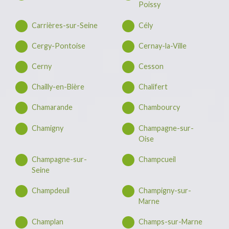
Poissy
Carrières-sur-Seine
Cély
Cergy-Pontoise
Cernay-la-Ville
Cerny
Cesson
Chailly-en-Bière
Chalifert
Chamarande
Chambourcy
Chamigny
Champagne-sur-
Oise
Champagne-sur-
Champcueil
Seine
Champdeuil
Champigny-sur-
Marne
Champlan
Champs-sur-Marne