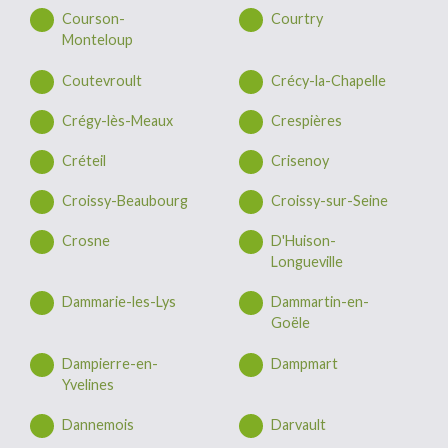
Courson-
Courtry
Monteloup
Coutevroult
Crécy-la-Chapelle
Crégy-lès-Meaux
Crespières
Créteil
Crisenoy
Croissy-Beaubourg
Croissy-sur-Seine
Crosne
D'Huison-
Longueville
Dammarie-les-Lys
Dammartin-en-
Goële
Dampierre-en-
Dampmart
Yvelines
Dannemois
Darvault