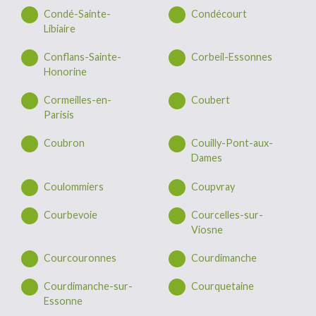
Condé-Sainte-
Condécourt
Libiaire
Conflans-Sainte-
Corbeil-Essonnes
Honorine
Cormeilles-en-
Coubert
Parisis
Coubron
Couilly-Pont-aux-
Dames
Coulommiers
Coupvray
Courbevoie
Courcelles-sur-
Viosne
Courcouronnes
Courdimanche
Courdimanche-sur-
Courquetaine
Essonne