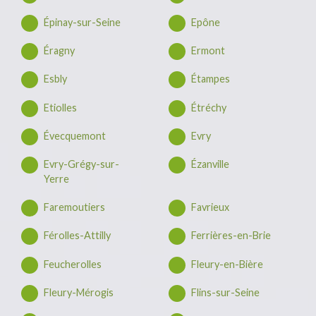
Épinay-sur-Seine
Epône
Éragny
Ermont
Esbly
Étampes
Etiolles
Étréchy
Évecquemont
Evry
Evry-Grégy-sur-
Ézanville
Yerre
Faremoutiers
Favrieux
Férolles-Attilly
Ferrières-en-Brie
Feucherolles
Fleury-en-Bière
Fleury-Mérogis
Flins-sur-Seine