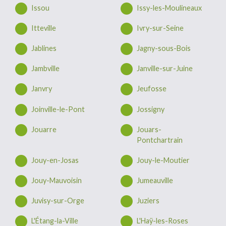
Issou
Issy-les-Moulineaux
Itteville
Ivry-sur-Seine
Jablines
Jagny-sous-Bois
Jambville
Janville-sur-Juine
Janvry
Jeufosse
Joinville-le-Pont
Jossigny
Jouarre
Jouars-
Pontchartrain
Jouy-en-Josas
Jouy-le-Moutier
Jouy-Mauvoisin
Jumeauville
Juvisy-sur-Orge
Juziers
L'Étang-la-Ville
L'Haÿ-les-Roses