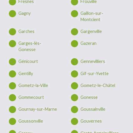
Fresnes
Frouville
Gagny
Gaillon-sur-
Montcient
Garches
Gargenville
Garges-lès-
Gazeran
Gonesse
Génicourt
Gennevilliers
Gentilly
Gif-sur-Yvette
Gometz-la-Ville
Gometz-le-Châtel
Gommecourt
Gonesse
Gournay-sur-Marne
Goussainville
Goussonville
Gouvernes