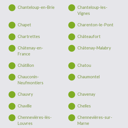
Chanteloup-en-Brie
Chanteloup-les-
Vignes
Chapet
Charenton-le-Pont
Chartrettes
Châteaufort
Châtenay-en-
Châtenay-Malabry
France
Châtillon
Chatou
Chauconin-
Chaumontel
Neufmontiers
Chauvry
Chavenay
Chaville
Chelles
Chennevières-lès-
Chennevières-sur-
Louvres
Marne