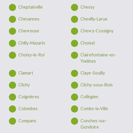
Cheptainville
Chessy
Chevannes
Chevilly-Larue
Chevreuse
Chevry-Cossigny
Chilly-Mazarin
Choisel
Choisy-le-Roi
Clairefontaine-en-
Yvelines
Clamart
Claye-Souilly
Clichy
Clichy-sous-Bois
Coignières
Collégien
Colombes
Combs-la-Ville
Compans
Conches-sur-
Gondoire