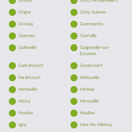
Gressy
Gretz-Armainvilliers
Grigny
Grisy-Suisnes
Groslay
Guermantes
Guernes
Guerville
Guibeville
Guigneville-sur-
Essonne
Guitrancourt
Guyancourt
Hardricourt
Hédouville
Herbeville
Herblay
Héricy
Hérouville
Houdan
Houilles
Igny
Isles-lès-Villenoy