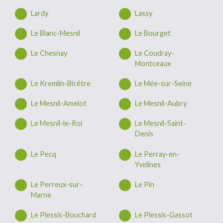
Lardy
Lassy
Le Blanc-Mesnil
Le Bourget
Le Chesnay
Le Coudray-
Montceaux
Le Kremlin-Bicêtre
Le Mée-sur-Seine
Le Mesnil-Amelot
Le Mesnil-Aubry
Le Mesnil-le-Roi
Le Mesnil-Saint-
Denis
Le Pecq
Le Perray-en-
Yvelines
Le Perreux-sur-
Le Pin
Marne
Le Plessis-Bouchard
Le Plessis-Gassot