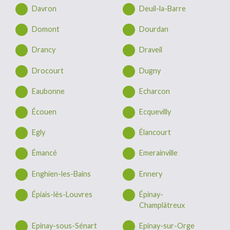
Davron
Deuil-la-Barre
Domont
Dourdan
Drancy
Draveil
Drocourt
Dugny
Eaubonne
Echarcon
Écouen
Ecquevilly
Egly
Élancourt
Émancé
Emerainville
Enghien-les-Bains
Ennery
Épiais-lès-Louvres
Épinay-
Champlâtreux
Epinay-sous-Sénart
Epinay-sur-Orge