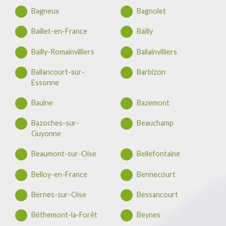
Bagneux
Bagnolet
Baillet-en-France
Bailly
Bailly-Romainvilliers
Ballainvilliers
Ballancourt-sur-
Barbizon
Essonne
Baulne
Bazemont
Bazoches-sur-
Beauchamp
Guyonne
Beaumont-sur-Oise
Bellefontaine
Belloy-en-France
Bennecourt
Bernes-sur-Oise
Bessancourt
Béthemont-la-Forêt
Beynes