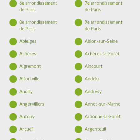
6e arrondissement
7e arrondissement
de Paris
de Paris
8e arrondissement
9e arrondissement
de Paris
de Paris
Ableiges
Ablon-sur-Seine
Achères
Achères-la-Forêt
Aigremont
Aincourt
Alfortville
Andelu
Andilly
Andrésy
Angervilliers
Annet-sur-Marne
Antony
Arbonne-la-Forêt
Arcueil
Argenteuil