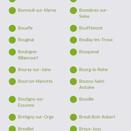
Bonneuil-sur-Marne
Bonnières-sur-
Seine
Bouafle
Bouffémont
Bougival
Boullay-les-Troux
Boulogne-
Bouqueval
Billancourt
Bouray-sur-Juine
Bourg-la-Reine
Bourron-Marlotte
Boussy-Saint-
Antoine
Boutigny-sur-
Bouville
Essonne
Brétigny-sur-Orge
Breuil-Bois-Robert
Breuillet
Breux-Jouy