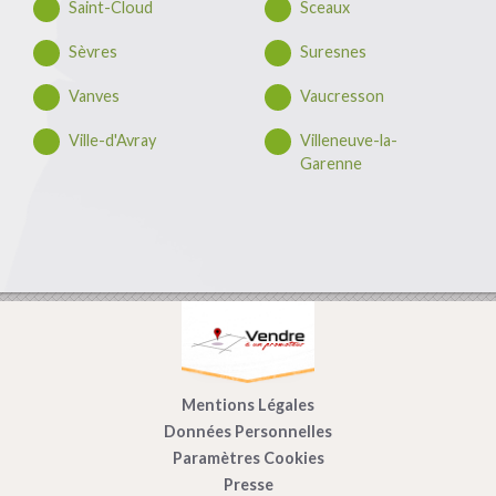
Saint-Cloud
Sceaux
Sèvres
Suresnes
Vanves
Vaucresson
Ville-d'Avray
Villeneuve-la-
Garenne
Mentions Légales
Données Personnelles
Paramètres Cookies
Presse