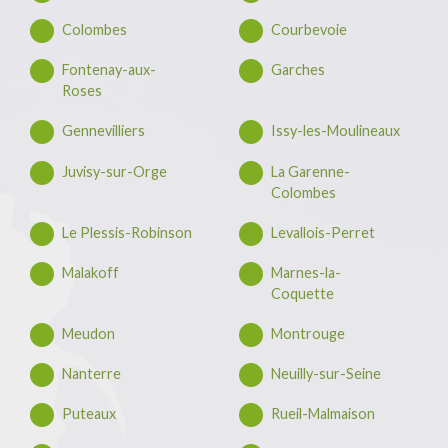
Colombes
Courbevoie
Fontenay-aux-
Garches
Roses
Gennevilliers
Issy-les-Moulineaux
Juvisy-sur-Orge
La Garenne-
Colombes
Le Plessis-Robinson
Levallois-Perret
Malakoff
Marnes-la-
Coquette
Meudon
Montrouge
Nanterre
Neuilly-sur-Seine
Puteaux
Rueil-Malmaison