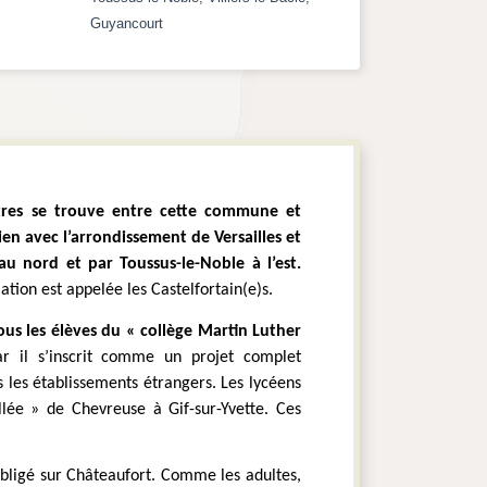
Guyancourt
ètres se trouve entre cette commune et 
ien avec l’arrondissement de Versailles et 
au canton de Maurepas. Cette ville est localisée dans la vallée de Chevreuse, limitée par Guyancourt au nord et par Toussus-le-Noble à l’est. 
tion est appelée les Castelfortain(e)s.
ous les élèves du « collège Martin Luther 
r il s’inscrit comme un projet complet 
s les établissements étrangers. Les lycéens 
lée » de Chevreuse à Gif-sur-Yvette. Ces 
obligé sur Châteaufort. Comme les adultes, 