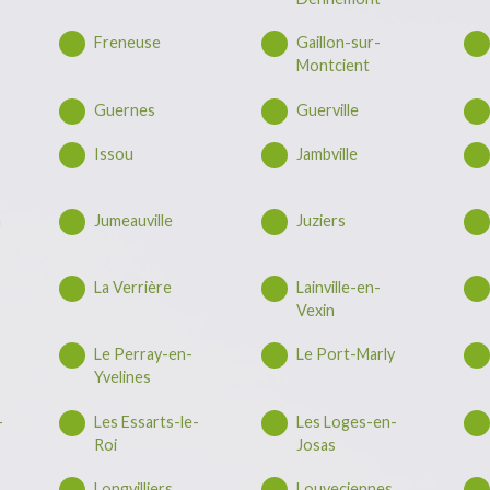
Freneuse
Gaillon-sur-
Montcient
Guernes
Guerville
Issou
Jambville
n
Jumeauville
Juziers
La Verrière
Lainville-en-
Vexin
Le Perray-en-
Le Port-Marly
Yvelines
-
Les Essarts-le-
Les Loges-en-
Roi
Josas
Longvilliers
Louveciennes