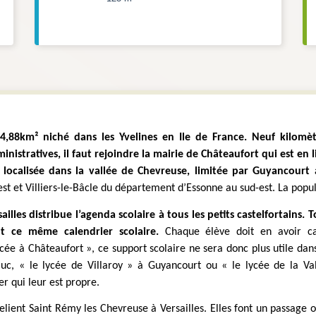
 4,88km² niché dans les Yvelines en Ile de France. Neuf kilom
nistratives, il faut rejoindre la mairie de Châteaufort qui est en l
 et Villiers-le-Bâcle du département d’Essonne au sud-est. La popula
es distribue l’agenda scolaire à tous les petits castelfortains. T
t ce même calendrier scolaire.
 Chaque élève doit en avoir ca
ycée à Châteaufort », ce support scolaire ne sera donc plus utile dan
c, « le lycée de Villaroy » à Guyancourt ou « le lycée de la Val
r qui leur est propre.
elient Saint Rémy les Chevreuse à Versailles. Elles font un passage 