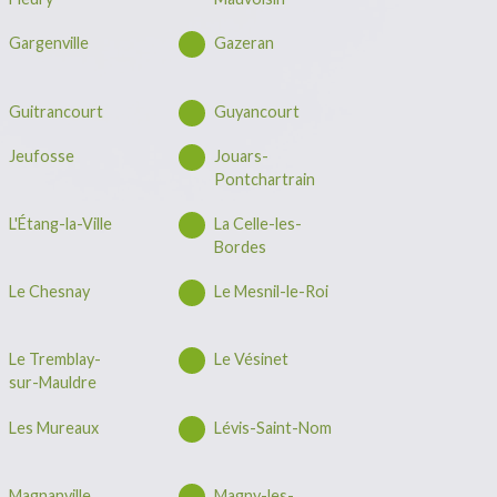
Gargenville
Gazeran
Guitrancourt
Guyancourt
Jeufosse
Jouars-
Pontchartrain
L'Étang-la-Ville
La Celle-les-
Bordes
Le Chesnay
Le Mesnil-le-Roi
Le Tremblay-
Le Vésinet
sur-Mauldre
Les Mureaux
Lévis-Saint-Nom
Magnanville
Magny-les-