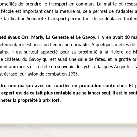
 conseillés de prendre le transport en commun. La mairie et réseau 
à l’école est important dans la mesure où cela permet de s’adapter 
tarification Solidarité Transport permettant de se déplacer facileme
édiévaux Ors, Marly, La Geneste et Le Gavoy. Il y en avait 10 mai
 élémentaire est aussi un lieu incontournable. A quelques mètres de l
ains. Il est surtout apprécié pour sa proximité à la rivière de Mér
e château du Gavoy qui est aussi une salle de fêtes, et la grotte
t aux morts et la stèle en souvenir du cycliste Jacques Anquetil. L’
est écrasé leur avion de combat en 1935.
ndre une maison avec un courtier en promotion coûte cher. Et 
expert est de ce fait plus rentable que se lancer seul. Il est le seul
eter la propriété à prix fort
.