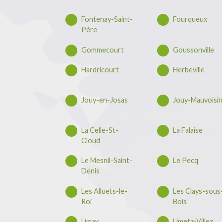
Fontenay-Saint-
Fourqueux
Père
Gommecourt
Goussonville
Hardricourt
Herbeville
Jouy-en-Josas
Jouy-Mauvoisi
La Celle-St-
La Falaise
Cloud
Le Mesnil-Saint-
Le Pecq
Denis
Les Alluets-le-
Les Clays-sous
Roi
Bois
Limay
Limetz-Villez