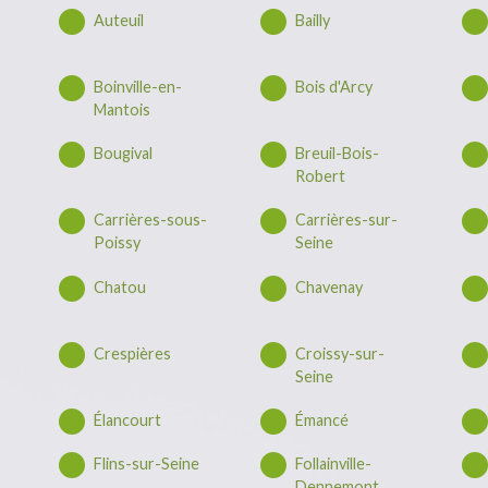
Auteuil
Bailly
Boinville-en-
Bois d'Arcy
Mantois
Bougival
Breuil-Bois-
Robert
Carrières-sous-
Carrières-sur-
Poissy
Seine
Chatou
Chavenay
Crespières
Croissy-sur-
Seine
Élancourt
Émancé
Flins-sur-Seine
Follainville-
Dennemont