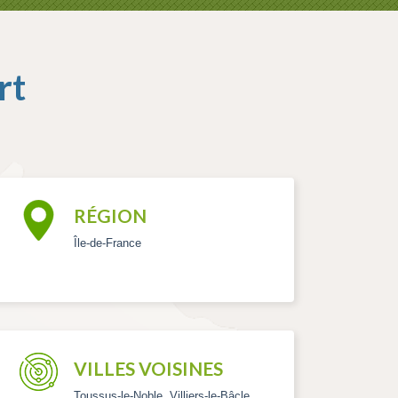
rt
RÉGION
Île-de-France
VILLES VOISINES
Toussus-le-Noble, Villiers-le-Bâcle,