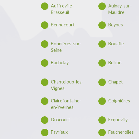
Auffreville-
Aulnay-sur-
Brasseuil
Mauldre
Bennecourt
Beynes
Bonnières-sur-
Bouafle
Seine
Buchelay
Bullion
Chanteloup-les-
Chapet
Vignes
Clairefontaine-
Coignières
en-Yvelines
Drocourt
Ecquevilly
Favrieux
Feucherolles