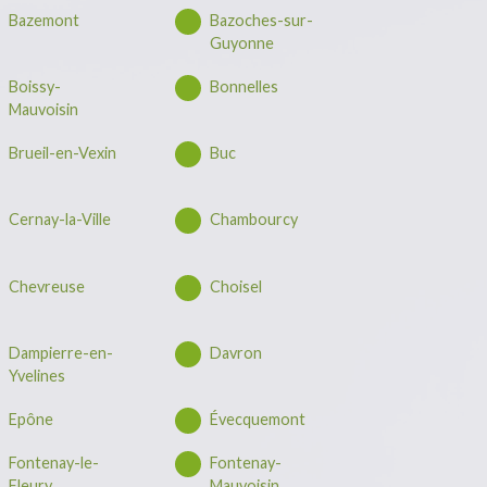
Bazemont
Bazoches-sur-
Guyonne
Boissy-
Bonnelles
Mauvoisin
Brueil-en-Vexin
Buc
Cernay-la-Ville
Chambourcy
Chevreuse
Choisel
Dampierre-en-
Davron
Yvelines
Epône
Évecquemont
Fontenay-le-
Fontenay-
Fleury
Mauvoisin