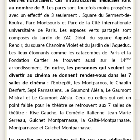
centres hospitaliers. Ces infrastructures médicales sont 
au nombre de 9. 
Les parcs sont toutefois moins prospères 
avec un effectif de 3 seulement : Square du Serment-de-
Koufra, Parc Montsouris et Parc de la Cité internationale 
universitaire de Paris. Les espaces verts partagés sont 
composés du jardin de ZAC Didot, du square Auguste 
Renoir, du square Chanoine Violet et du jardin de l’Aqueduc. 
Les lieux étonnants comme les catacombes de Paris et la 
ème
Fondation Cartier se trouvent aussi sur le 14
arrondissement. 
En outre, les personnes qui veulent se 
divertir au cinéma se donnent rendez-vous dans les 7 
salles de cinéma : 
l’Entrepôt, les Montparnos, le Chaplin 
Denfert, Sept Parnassiens, Le Gaumont Alésia, Le Gaumont 
Mistral et Le Gaumont Alésia. Ceux ou celles qui ont un 
point faible pour le théâtre se retrouvent aux 7 salles de 
théâtre : Rive Gauche, la Comédie Italienne, Jean-Marie 
Serreau, Guichet Montparnasse, la Gaîté-Montparnasse, 
Montparnasse et Guichet Montparnasse.
Le courtier en promotion est lié par une obligation 