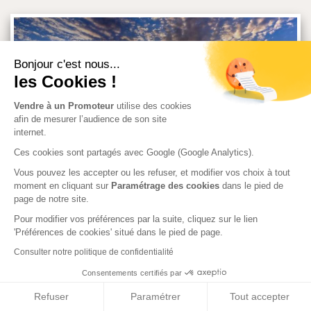
Bonjour c'est nous...
les Cookies !
Vendre à un Promoteur
utilise des cookies
afin de mesurer l’audience de son site
internet.
Ces cookies sont partagés avec Google (Google Analytics).
Vous pouvez les accepter ou les refuser, et modifier vos choix à tout
moment en cliquant sur
Paramétrage des cookies
dans le pied de
La Covid-19 porte un coup brutal à la délivrance des permis de
page de notre site.
construire
Pour modifier vos préférences par la suite, cliquez sur le lien
'Préférences de cookies' situé dans le pied de page.
Consulter notre politique de confidentialité
Consentements certifiés par
Refuser
Paramétrer
Tout accepter