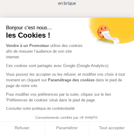
en brique
Bonjour c'est nous...
les Cookies !
Vendre à un Promoteur
utilise des cookies
afin de mesurer l’audience de son site
internet.
Ces cookies sont partagés avec Google (Google Analytics).
Vous pouvez les accepter ou les refuser, et modifier vos choix à tout
moment en cliquant sur
Paramétrage des cookies
dans le pied de
page de notre site.
L'abattement exceptionnel sur les plus-values étendu aux
Pour modifier vos préférences par la suite, cliquez sur le lien
communes de taille moyenne
'Préférences de cookies' situé dans le pied de page.
Consulter notre politique de confidentialité
Consentements certifiés par
Refuser
Paramétrer
Tout accepter