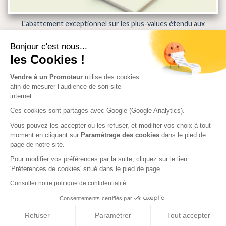
L'abattement exceptionnel sur les plus-values étendu aux
communes de taille moyenne
Bonjour c'est nous...
les Cookies !
Vendre à un Promoteur
utilise des cookies
afin de mesurer l’audience de son site
internet.
Ces cookies sont partagés avec Google (Google Analytics).
Vous pouvez les accepter ou les refuser, et modifier vos choix à tout
moment en cliquant sur
Paramétrage des cookies
dans le pied de
page de notre site.
Pour modifier vos préférences par la suite, cliquez sur le lien
'Préférences de cookies' situé dans le pied de page.
Consulter notre politique de confidentialité
La Covid-19 porte un coup brutal à la délivrance des permis de
construire
Consentements certifiés par
Refuser
Paramétrer
Tout accepter