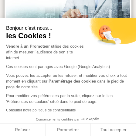
Bonjour c'est nous...
les Cookies !
Vendre à un Promoteur
utilise des cookies
afin de mesurer l’audience de son site
Le promoteur immobilier : l’expertise est la clé du succès d'un
internet.
programme !
Ces cookies sont partagés avec Google (Google Analytics).
Vous pouvez les accepter ou les refuser, et modifier vos choix à tout
moment en cliquant sur
Paramétrage des cookies
dans le pied de
page de notre site.
Pour modifier vos préférences par la suite, cliquez sur le lien
'Préférences de cookies' situé dans le pied de page.
Consulter notre politique de confidentialité
Consentements certifiés par
Refuser
Paramétrer
Tout accepter