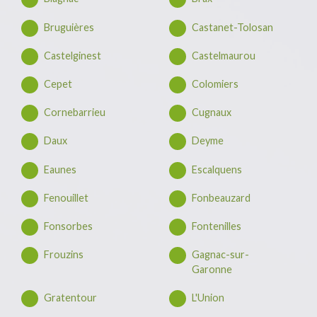
Bruguières
Castanet-Tolosan
Castelginest
Castelmaurou
Cepet
Colomiers
Cornebarrieu
Cugnaux
Daux
Deyme
Eaunes
Escalquens
Fenouillet
Fonbeauzard
Fonsorbes
Fontenilles
Frouzins
Gagnac-sur-
Garonne
Gratentour
L'Union