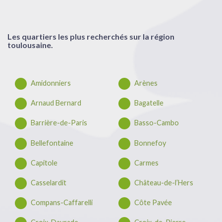
Les quartiers les plus recherchés sur la région
toulousaine.
Amidonniers
Arènes
Arnaud Bernard
Bagatelle
Barrière-de-Paris
Basso-Cambo
Bellefontaine
Bonnefoy
Capitole
Carmes
Casselardit
Château-de-l’Hers
Compans-Caffarelli
Côte Pavée