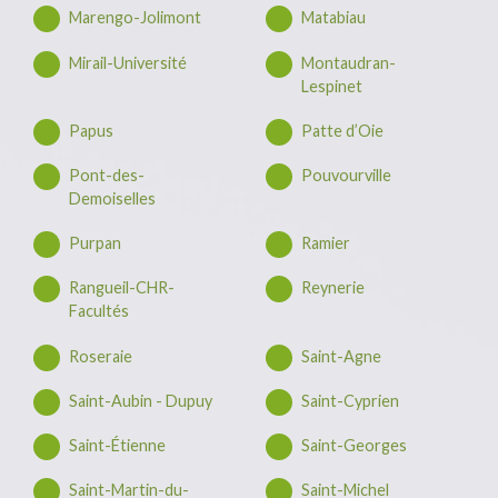
Marengo-Jolimont
Matabiau
Mirail-Université
Montaudran-
Lespinet
Papus
Patte d’Oie
Pont-des-
Pouvourville
Demoiselles
Purpan
Ramier
Rangueil-CHR-
Reynerie
Facultés
Roseraie
Saint-Agne
Saint-Aubin - Dupuy
Saint-Cyprien
Saint-Étienne
Saint-Georges
Saint-Martin-du-
Saint-Michel