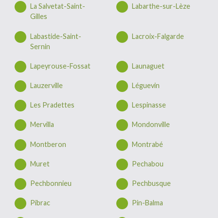
La Salvetat-Saint-
Labarthe-sur-Lèze
Gilles
Labastide-Saint-
Lacroix-Falgarde
Sernin
Lapeyrouse-Fossat
Launaguet
Lauzerville
Léguevin
Les Pradettes
Lespinasse
Mervilla
Mondonville
Montberon
Montrabé
Muret
Pechabou
Pechbonnieu
Pechbusque
Pibrac
Pin-Balma