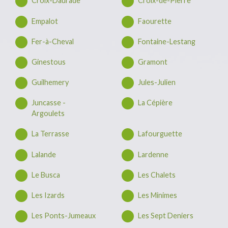
Croix-Daurade
Croix-de-Pierre
Empalot
Faourette
Fer-à-Cheval
Fontaine-Lestang
Ginestous
Gramont
Guilhemery
Jules-Julien
Juncasse -
La Cépière
Argoulets
La Terrasse
Lafourguette
Lalande
Lardenne
Le Busca
Les Chalets
Les Izards
Les Minimes
Les Ponts-Jumeaux
Les Sept Deniers