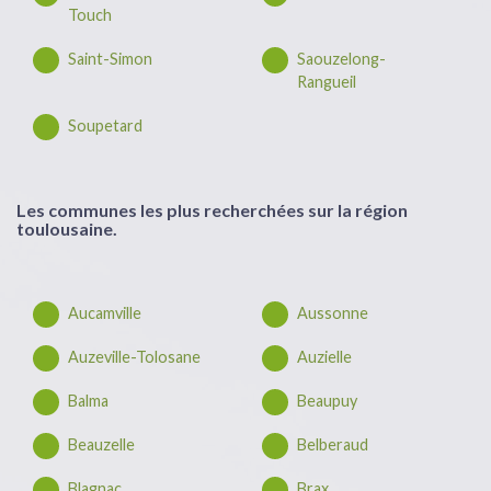
Touch
Saint-Simon
Saouzelong-
Rangueil
Soupetard
Les communes les plus recherchées sur la région
toulousaine.
Aucamville
Aussonne
Auzeville-Tolosane
Auzielle
Balma
Beaupuy
Beauzelle
Belberaud
Blagnac
Brax