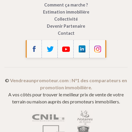
Comment ça marche ?
Estimation immobilière
Collectivité
Devenir Partenaire
Contact
Bonjour c'est nous...
les Cookies !
Vendre à un Promoteur
utilise des cookies
afin de mesurer l’audience de son site
internet.
©
Vendreaunpromoteur.com : N°1 des comparateurs en
promotion immobilière.
Ces cookies sont partagés avec Google (Google Analytics).
A vos côtés pour trouver le meilleur prix de vente de votre
Vous pouvez les accepter ou les refuser, et modifier vos choix à tout
terrain ou maison auprès des promoteurs immobiliers.
moment en cliquant sur
Paramétrage des cookies
dans le pied de
page de notre site.
Pour modifier vos préférences par la suite, cliquez sur le lien
'Préférences de cookies' situé dans le pied de page.
Consulter notre politique de confidentialité