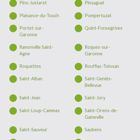
Pins-Justaret
Pinsaguel
Plaisance-du-Touch
Pompertuzat
Portet-sur-
Quint-Fonsegrives
Garonne
Ramonville Saint-
Roques-sur-
Agne
Garonne
Roquettes
Rouffiac-Tolosan
Saint-Alban
Saint-Geniès-
Bellevue
Saint-Jean
Saint-Jory
Saint-Loup-Cammas
Saint-Orens-de-
Gameville
Saint-Sauveur
Saubens