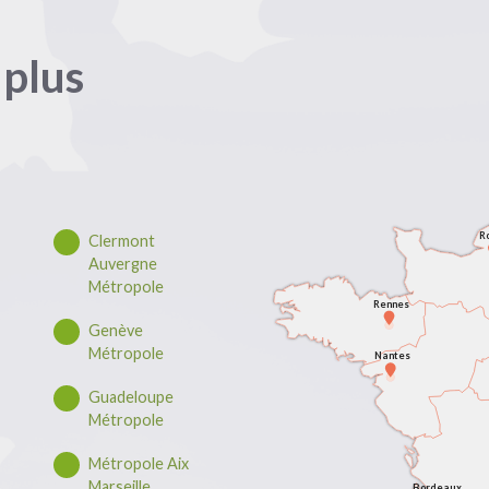
 plus
R
Clermont
Auvergne
Métropole
Rennes
Genève
Métropole
Nantes
Guadeloupe
Métropole
Métropole Aix
Marseille
Bordeaux