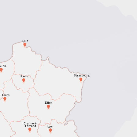
Lille
ouen
Strasbourg
Paris
Tours
Dijon
Clermont-
Ferrand
Lyon