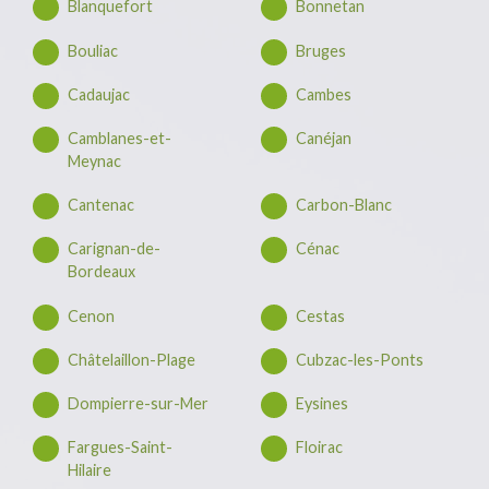
Blanquefort
Bonnetan
Bouliac
Bruges
Cadaujac
Cambes
Camblanes-et-
Canéjan
Meynac
Cantenac
Carbon-Blanc
Carignan-de-
Cénac
Bordeaux
Cenon
Cestas
Châtelaillon-Plage
Cubzac-les-Ponts
Dompierre-sur-Mer
Eysines
Fargues-Saint-
Floirac
Hilaire