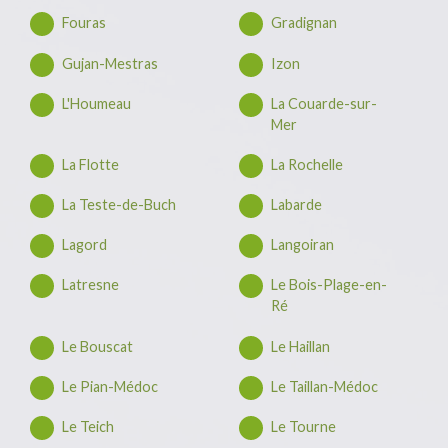
Fouras
Gradignan
Gujan-Mestras
Izon
L'Houmeau
La Couarde-sur-
Mer
La Flotte
La Rochelle
La Teste-de-Buch
Labarde
Lagord
Langoiran
Latresne
Le Bois-Plage-en-
Ré
Le Bouscat
Le Haillan
Le Pian-Médoc
Le Taillan-Médoc
Le Teich
Le Tourne