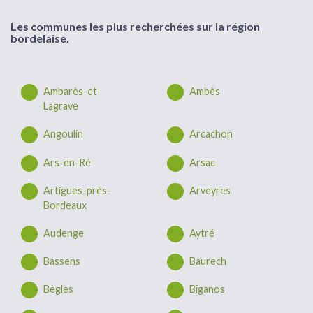
Les communes les plus recherchées sur la région
bordelaise.
Ambarès-et-
Ambès
Lagrave
Angoulin
Arcachon
Ars-en-Ré
Arsac
Artigues-près-
Arveyres
Bordeaux
Audenge
Aytré
Bassens
Baurech
Bègles
Biganos