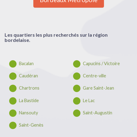
Les quartiers les plus recherchés sur la région
bordelaise.
Bacalan
Capucins / Victoire
Caudéran
Centre-ville
Chartrons
Gare Saint-Jean
La Bastide
Le Lac
Nansouty
Saint-Augustin
Saint-Genès