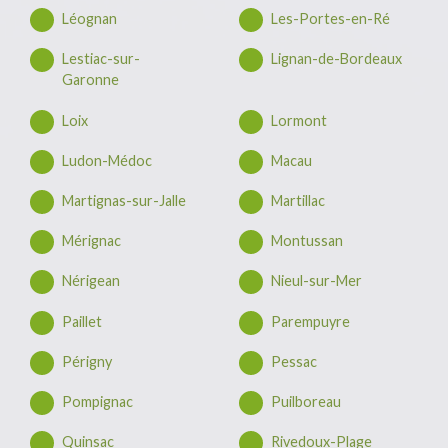
Léognan
Les-Portes-en-Ré
Lestiac-sur-
Lignan-de-Bordeaux
Garonne
Loix
Lormont
Ludon-Médoc
Macau
Martignas-sur-Jalle
Martillac
Mérignac
Montussan
Nérigean
Nieul-sur-Mer
Paillet
Parempuyre
Périgny
Pessac
Pompignac
Puilboreau
Quinsac
Rivedoux-Plage