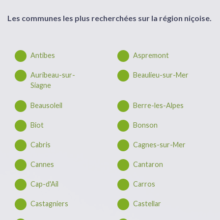
Les communes les plus recherchées sur la région niçoise.
Antibes
Aspremont
Auribeau-sur-
Beaulieu-sur-Mer
Siagne
Beausoleil
Berre-les-Alpes
Biot
Bonson
Cabris
Cagnes-sur-Mer
Cannes
Cantaron
Cap-d'Ail
Carros
Castagniers
Castellar