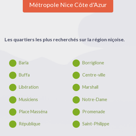
Métropole Nice Côte d'Azur
Les quartiers les plus recherchés sur la région niçoise.
Barla
Borriglione
Buffa
Centre-ville
Libération
Marshall
Musiciens
Notre-Dame
Place Masséna
Promenade
République
Saint-Philippe