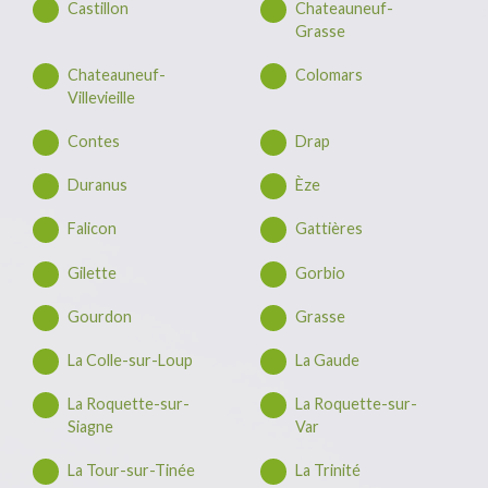
Castillon
Chateauneuf-
Grasse
Chateauneuf-
Colomars
Villevieille
Contes
Drap
Duranus
Èze
Falicon
Gattières
Gilette
Gorbio
Gourdon
Grasse
La Colle-sur-Loup
La Gaude
La Roquette-sur-
La Roquette-sur-
Siagne
Var
La Tour-sur-Tinée
La Trinité