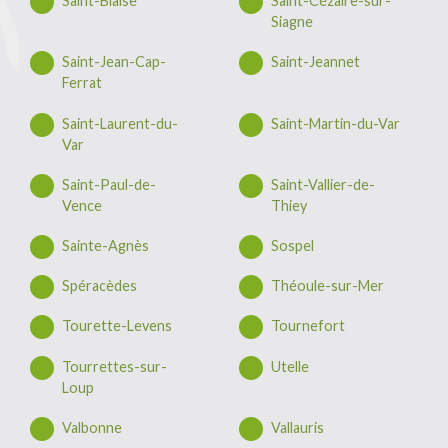
Saint-Blaise
Saint-Cézaire-sur-
Siagne
Saint-Jean-Cap-
Saint-Jeannet
Ferrat
Saint-Laurent-du-
Saint-Martin-du-Var
Var
Saint-Paul-de-
Saint-Vallier-de-
Vence
Thiey
Sainte-Agnès
Sospel
Spéracèdes
Théoule-sur-Mer
Tourette-Levens
Tournefort
Tourrettes-sur-
Utelle
Loup
Valbonne
Vallauris