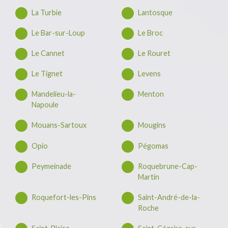
La Turbie
Lantosque
Le Bar-sur-Loup
Le Broc
Le Cannet
Le Rouret
Le Tignet
Levens
Mandelieu-la-
Menton
Napoule
Mouans-Sartoux
Mougins
Opio
Pégomas
Peymeinade
Roquebrune-Cap-
Martin
Roquefort-les-Pins
Saint-André-de-la-
Roche