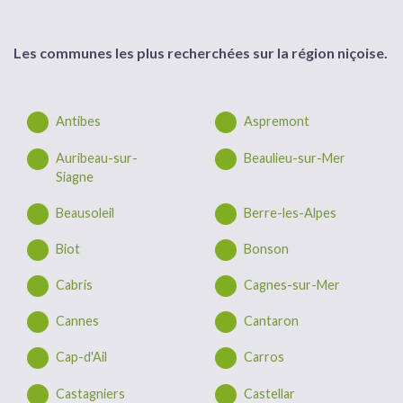
Les communes les plus recherchées sur la région niçoise.
Antibes
Aspremont
Auribeau-sur-
Beaulieu-sur-Mer
Siagne
Beausoleil
Berre-les-Alpes
Biot
Bonson
Cabris
Cagnes-sur-Mer
Cannes
Cantaron
Cap-d'Ail
Carros
Castagniers
Castellar