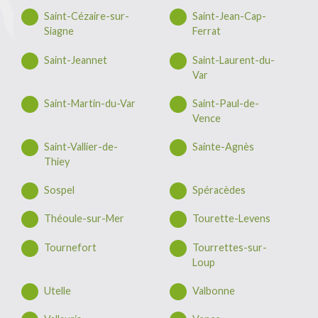
Saint-Cézaire-sur-
Saint-Jean-Cap-
Siagne
Ferrat
Saint-Jeannet
Saint-Laurent-du-
Var
Saint-Martin-du-Var
Saint-Paul-de-
Vence
Saint-Vallier-de-
Sainte-Agnès
Thiey
Sospel
Spéracèdes
Théoule-sur-Mer
Tourette-Levens
Tournefort
Tourrettes-sur-
Loup
Utelle
Valbonne