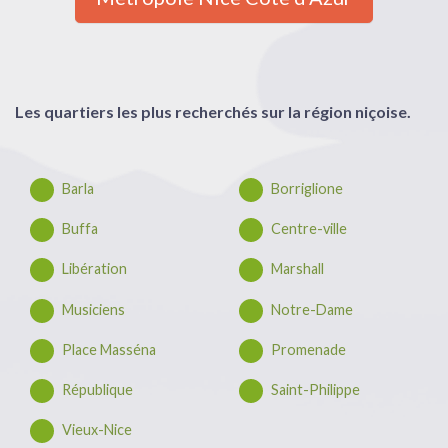
Les quartiers les plus recherchés sur la région niçoise.
Barla
Borriglione
Buffa
Centre-ville
Libération
Marshall
Musiciens
Notre-Dame
Place Masséna
Promenade
République
Saint-Philippe
Vieux-Nice