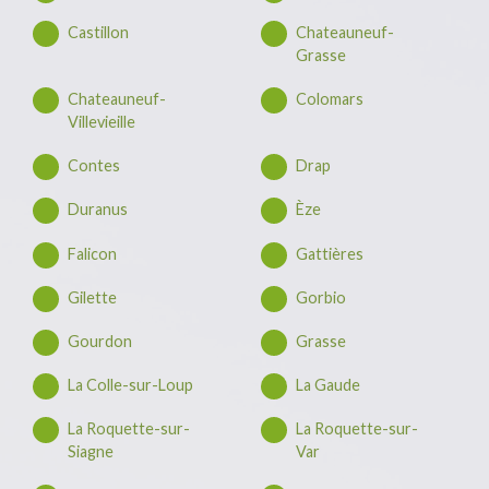
Castillon
Chateauneuf-
Grasse
Chateauneuf-
Colomars
Villevieille
Contes
Drap
Duranus
Èze
Falicon
Gattières
Gilette
Gorbio
Gourdon
Grasse
La Colle-sur-Loup
La Gaude
La Roquette-sur-
La Roquette-sur-
Siagne
Var