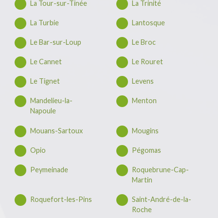
La Tour-sur-Tinée
La Trinité
La Turbie
Lantosque
Le Bar-sur-Loup
Le Broc
Le Cannet
Le Rouret
Le Tignet
Levens
Mandelieu-la-
Menton
Napoule
Mouans-Sartoux
Mougins
Opio
Pégomas
Peymeinade
Roquebrune-Cap-
Martin
Roquefort-les-Pins
Saint-André-de-la-
Roche