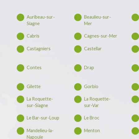
Auribeau-sur-
Beaulieu-sur-
Siagne
Mer
Cabris
Cagnes-sur-Mer
Castagniers
Castellar
Contes
Drap
Gilette
Gorbio
La Roquette-
La Roquette-
sur-Siagne
sur-Var
Le Bar-sur-Loup
Le Broc
Mandelieu-la-
Menton
Napoule