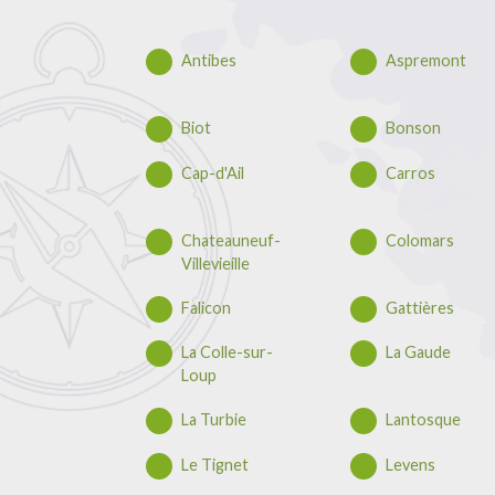
Antibes
Aspremont
Biot
Bonson
Cap-d'Ail
Carros
Chateauneuf-
Colomars
Villevieille
Falicon
Gattières
La Colle-sur-
La Gaude
Loup
La Turbie
Lantosque
Le Tignet
Levens