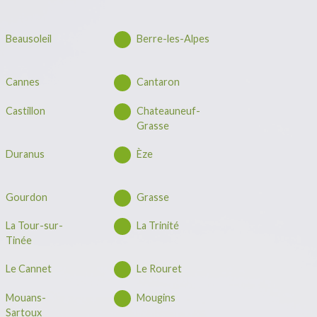
Beausoleil
Berre-les-Alpes
Cannes
Cantaron
Castillon
Chateauneuf-
Grasse
Duranus
Èze
Gourdon
Grasse
La Tour-sur-
La Trinité
Tinée
Le Cannet
Le Rouret
Mouans-
Mougins
Sartoux