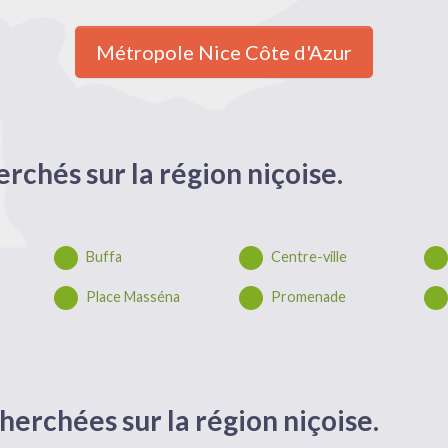
Métropole Nice Côte d'Azur
erchés sur la région niçoise.
Buffa
Centre-ville
Place Masséna
Promenade
erchées sur la région niçoise.