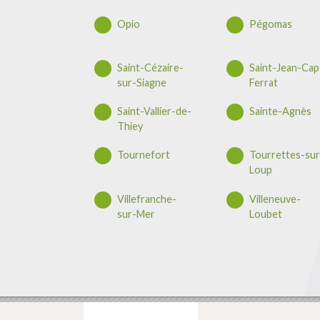
Opio
Pégomas
Saint-Cézaire-
Saint-Jean-Cap
sur-Siagne
Ferrat
Saint-Vallier-de-
Sainte-Agnès
Thiey
Tournefort
Tourrettes-sur
Loup
Villefranche-
Villeneuve-
sur-Mer
Loubet