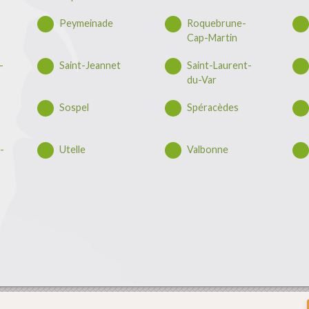
Peymeinade
Roquebrune-
Cap-Martin
-
Saint-Jeannet
Saint-Laurent-
du-Var
Sospel
Spéracèdes
-
Utelle
Valbonne