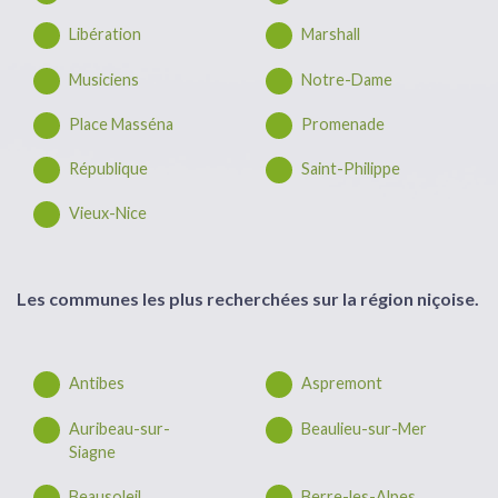
Libération
Marshall
Musiciens
Notre-Dame
Place Masséna
Promenade
République
Saint-Philippe
Vieux-Nice
Les communes les plus recherchées sur la région niçoise.
Antibes
Aspremont
Auribeau-sur-
Beaulieu-sur-Mer
Siagne
Beausoleil
Berre-les-Alpes