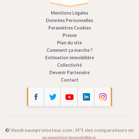
Mentions Légales
Données Personnelles
Paramètres Cookies
Presse
Plan du site
Comment ça marche ?
Estimation immobilière
Collectivité
Devenir Partenaire
Contact
Bonjour c'est nous...
les Cookies !
Vendre à un Promoteur
utilise des cookies
afin de mesurer l’audience de son site
internet.
©
Vendreaunpromoteur.com : N°1 des comparateurs en
promotion immobilière.
Ces cookies sont partagés avec Google (Google Analytics).