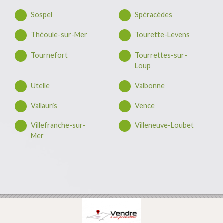
Sospel
Spéracèdes
Théoule-sur-Mer
Tourette-Levens
Tournefort
Tourrettes-sur-
Loup
Utelle
Valbonne
Vallauris
Vence
Villefranche-sur-
Villeneuve-Loubet
Mer