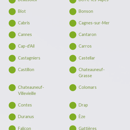
Biot
Bonson
Cabris
Cagnes-sur-Mer
Cannes
Cantaron
Cap-d'Ail
Carros
Castagniers
Castellar
Castillon
Chateauneuf-
Grasse
Chateauneuf-
Colomars
Villevieille
Contes
Drap
Duranus
Èze
Falicon
Gattières