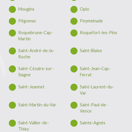
Mougins
Opio
Pégomas
Peymeinade
Roquebrune-Cap-
Roquefort-les-Pins
Martin
Saint-André-de-la-
Saint-Blaise
Roche
Saint-Cézaire-sur-
Saint-Jean-Cap-
Siagne
Ferrat
Saint-Jeannet
Saint-Laurent-du-
Var
Saint-Martin-du-Var
Saint-Paul-de-
Vence
Saint-Vallier-de-
Sainte-Agnès
Thiey