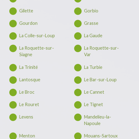
Gilette
Gorbio
Gourdon
Grasse
La Colle-sur-Loup
La Gaude
La Roquette-sur-
La Roquette-sur-
Siagne
Var
La Trinité
La Turbie
Lantosque
Le Bar-sur-Loup
Le Broc
Le Cannet
Le Rouret
Le Tignet
Levens
Mandelieu-la-
Napoule
Menton
Mouans-Sartoux