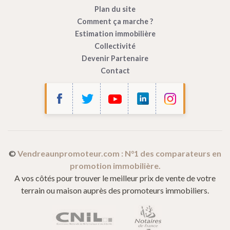
Plan du site
Comment ça marche ?
Estimation immobilière
Collectivité
Devenir Partenaire
Contact
Bonjour c'est nous...
les Cookies !
Vendre à un Promoteur
utilise des cookies
afin de mesurer l’audience de son site
internet.
©
Vendreaunpromoteur.com : N°1 des comparateurs en
promotion immobilière.
Ces cookies sont partagés avec Google (Google Analytics).
A vos côtés pour trouver le meilleur prix de vente de votre
Vous pouvez les accepter ou les refuser, et modifier vos choix à tout
terrain ou maison auprès des promoteurs immobiliers.
moment en cliquant sur
Paramétrage des cookies
dans le pied de
page de notre site.
Pour modifier vos préférences par la suite, cliquez sur le lien
'Préférences de cookies' situé dans le pied de page.