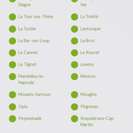
Siagne
Var
La Tour-sur-Tinée
La Trinité
La Turbie
Lantosque
Le Bar-sur-Loup
Le Broc
Le Cannet
Le Rouret
Le Tignet
Levens
Mandelieu-la-
Menton
Napoule
Mouans-Sartoux
Mougins
Opio
Pégomas
Peymeinade
Roquebrune-Cap-
Martin