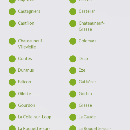
Castagniers
Castellar
Castillon
Chateauneuf-
Grasse
Chateauneuf-
Colomars
Villevieille
Contes
Drap
Duranus
Èze
Falicon
Gattières
Gilette
Gorbio
Gourdon
Grasse
La Colle-sur-Loup
La Gaude
La Roquette-sur-
La Roquette-sur-