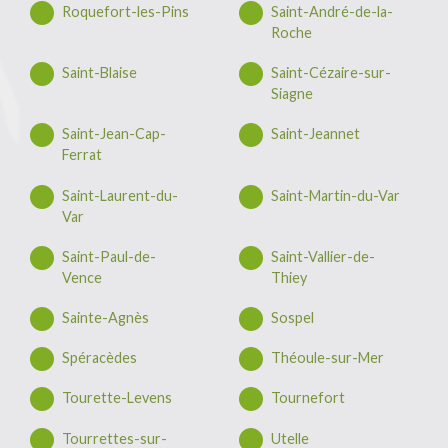
Roquefort-les-Pins
Saint-André-de-la-
Roche
Saint-Blaise
Saint-Cézaire-sur-
Siagne
Saint-Jean-Cap-
Saint-Jeannet
Ferrat
Saint-Laurent-du-
Saint-Martin-du-Var
Var
Saint-Paul-de-
Saint-Vallier-de-
Vence
Thiey
Sainte-Agnès
Sospel
Spéracèdes
Théoule-sur-Mer
Tourette-Levens
Tournefort
Tourrettes-sur-
Utelle