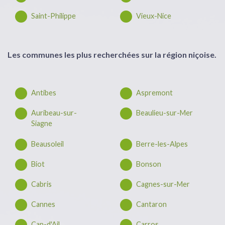
Saint-Philippe
Vieux-Nice
Les communes les plus recherchées sur la région niçoise.
Antibes
Aspremont
Auribeau-sur-
Beaulieu-sur-Mer
Siagne
Beausoleil
Berre-les-Alpes
Biot
Bonson
Cabris
Cagnes-sur-Mer
Cannes
Cantaron
Cap-d'Ail
Carros