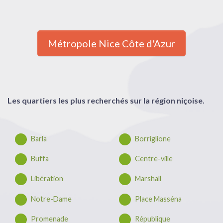
Métropole Nice Côte d'Azur
Les quartiers les plus recherchés sur la région niçoise.
Barla
Borriglione
Buffa
Centre-ville
Libération
Marshall
Notre-Dame
Place Masséna
Promenade
République