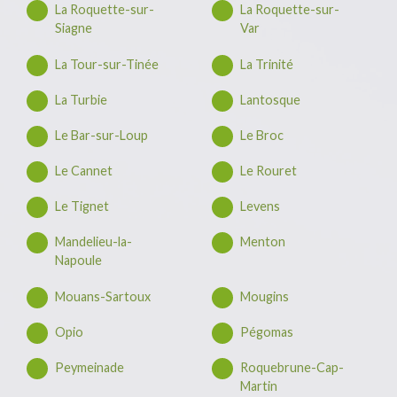
La Roquette-sur-
La Roquette-sur-
Siagne
Var
La Tour-sur-Tinée
La Trinité
La Turbie
Lantosque
Le Bar-sur-Loup
Le Broc
Le Cannet
Le Rouret
Le Tignet
Levens
Mandelieu-la-
Menton
Napoule
Mouans-Sartoux
Mougins
Opio
Pégomas
Peymeinade
Roquebrune-Cap-
Martin