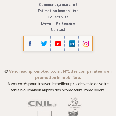
Comment ça marche ?
Estimation immobilière
Collectivité
Devenir Partenaire
Contact
Bonjour c'est nous...
les Cookies !
Vendre à un Promoteur
utilise des cookies afin de mesurer
l’audience de son site internet.
©
Vendreaunpromoteur.com : N°1 des comparateurs en
promotion immobilière.
Ces cookies sont partagés avec Google (Google Analytics).
A vos côtés pour trouver le meilleur prix de vente de votre
Vous pouvez les accepter ou les refuser, et modifier vos choix à tout
terrain ou maison auprès des promoteurs immobiliers.
moment en cliquant sur
Paramétrage des cookies
dans le pied de
page de notre site.
Pour modifier vos préférences par la suite, cliquez sur le lien
'Préférences de cookies' situé dans le pied de page.
Consulter notre politique de confidentialité