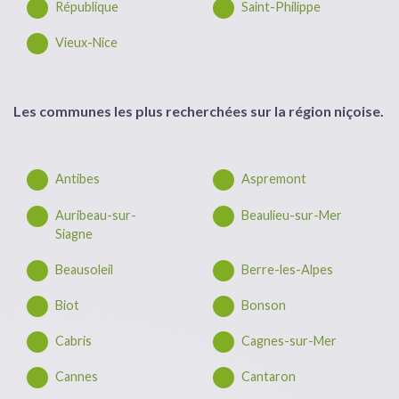
République
Saint-Philippe
Vieux-Nice
Les communes les plus recherchées sur la région niçoise.
Antibes
Aspremont
Auribeau-sur-
Beaulieu-sur-Mer
Siagne
Beausoleil
Berre-les-Alpes
Biot
Bonson
Cabris
Cagnes-sur-Mer
Cannes
Cantaron