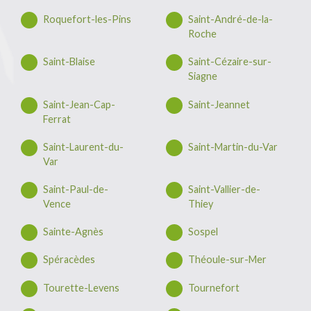
Roquefort-les-Pins
Saint-André-de-la-
Roche
Saint-Blaise
Saint-Cézaire-sur-
Siagne
Saint-Jean-Cap-
Saint-Jeannet
Ferrat
Saint-Laurent-du-
Saint-Martin-du-Var
Var
Saint-Paul-de-
Saint-Vallier-de-
Vence
Thiey
Sainte-Agnès
Sospel
Spéracèdes
Théoule-sur-Mer
Tourette-Levens
Tournefort