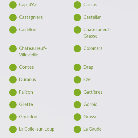
Cap-d'Ail
Carros
Castagniers
Castellar
Castillon
Chateauneuf-
Grasse
Chateauneuf-
Colomars
Villevieille
Contes
Drap
Duranus
Èze
Falicon
Gattières
Gilette
Gorbio
Gourdon
Grasse
La Colle-sur-Loup
La Gaude