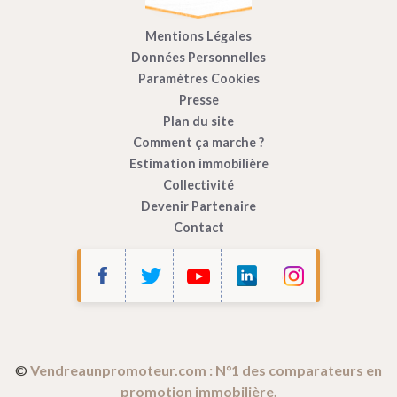
Mentions Légales
Données Personnelles
Paramètres Cookies
Presse
Plan du site
Comment ça marche ?
Estimation immobilière
Collectivité
Devenir Partenaire
Contact
Bonjour c'est nous...
les Cookies !
Vendre à un Promoteur
utilise des cookies afin de mesurer
l’audience de son site internet.
©
Vendreaunpromoteur.com : N°1 des comparateurs en
promotion immobilière.
Ces cookies sont partagés avec Google (Google Analytics).