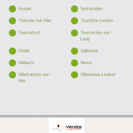
Sospel
Spéracèdes
Théoule-sur-Mer
Tourette-Levens
Tournefort
Tourrettes-sur-
Loup
Utelle
Valbonne
Vallauris
Vence
Villefranche-sur-
Villeneuve-Loubet
Mer