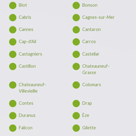
Biot
Bonson
Cabris
Cagnes-sur-Mer
Cannes
Cantaron
Cap-d'Ail
Carros
Castagniers
Castellar
Castillon
Chateauneuf-
Grasse
Chateauneuf-
Colomars
Villevieille
Contes
Drap
Duranus
Èze
Falicon
Gilette