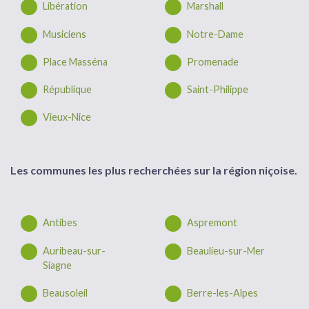
Libération
Marshall
Musiciens
Notre-Dame
Place Masséna
Promenade
République
Saint-Philippe
Vieux-Nice
Les communes les plus recherchées sur la région niçoise.
Antibes
Aspremont
Auribeau-sur-
Beaulieu-sur-Mer
Siagne
Beausoleil
Berre-les-Alpes