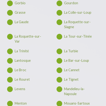
Gorbio
Gourdon
Grasse
La Colle-sur-Loup
La Gaude
La Roquette-sur-
Siagne
La Roquette-sur-
La Tour-sur-Tinée
Var
La Trinité
La Turbie
Lantosque
Le Bar-sur-Loup
Le Broc
Le Cannet
Le Rouret
Le Tignet
Levens
Mandelieu-la-
Napoule
Menton
Mouans-Sartoux