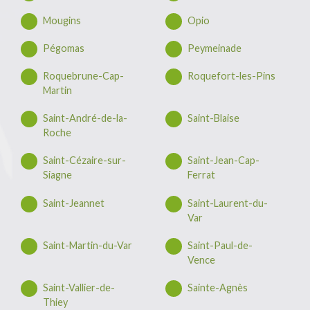
Mougins
Opio
Pégomas
Peymeinade
Roquebrune-Cap-
Roquefort-les-Pins
Martin
Saint-André-de-la-
Saint-Blaise
Roche
Saint-Cézaire-sur-
Saint-Jean-Cap-
Siagne
Ferrat
Saint-Jeannet
Saint-Laurent-du-
Var
Saint-Martin-du-Var
Saint-Paul-de-
Vence
Saint-Vallier-de-
Sainte-Agnès
Thiey