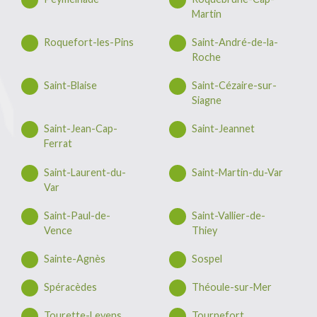
Martin
Roquefort-les-Pins
Saint-André-de-la-
Roche
Saint-Blaise
Saint-Cézaire-sur-
Siagne
Saint-Jean-Cap-
Saint-Jeannet
Ferrat
Saint-Laurent-du-
Saint-Martin-du-Var
Var
Saint-Paul-de-
Saint-Vallier-de-
Vence
Thiey
Sainte-Agnès
Sospel
Spéracèdes
Théoule-sur-Mer
Tourette-Levens
Tournefort