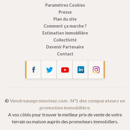
Paramètres Cookies
Presse
Plan du site
Comment ça marche ?
Estimation immobilière
Collectivité
Devenir Partenaire
Contact
Bonjour c'est nous...
les Cookies !
Vendre à un Promoteur
utilise des cookies afin de mesurer
l’audience de son site internet.
©
Vendreaunpromoteur.com : N°1 des comparateurs en
promotion immobilière.
Ces cookies sont partagés avec Google (Google Analytics).
A vos côtés pour trouver le meilleur prix de vente de votre
Vous pouvez les accepter ou les refuser, et modifier vos choix à tout
terrain ou maison auprès des promoteurs immobiliers.
moment en cliquant sur
Paramétrage des cookies
dans le pied de
page de notre site.