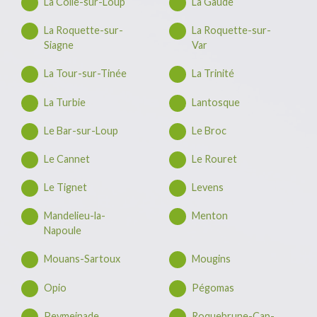
La Colle-sur-Loup
La Gaude
La Roquette-sur-
La Roquette-sur-
Siagne
Var
La Tour-sur-Tinée
La Trinité
La Turbie
Lantosque
Le Bar-sur-Loup
Le Broc
Le Cannet
Le Rouret
Le Tignet
Levens
Mandelieu-la-
Menton
Napoule
Mouans-Sartoux
Mougins
Opio
Pégomas
Peymeinade
Roquebrune-Cap-