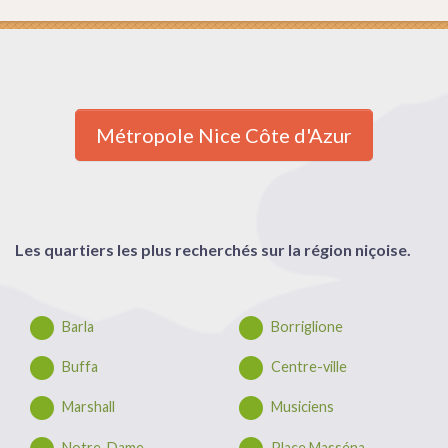
Métropole Nice Côte d'Azur
Les quartiers les plus recherchés sur la région niçoise.
Barla
Borriglione
Buffa
Centre-ville
Marshall
Musiciens
Notre-Dame
Place Masséna