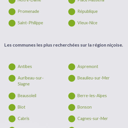
Promenade
République
Saint-Philippe
Vieux-Nice
Les communes les plus recherchées sur la région niçoise.
Antibes
Aspremont
Auribeau-sur-
Beaulieu-sur-Mer
Siagne
Beausoleil
Berre-les-Alpes
Biot
Bonson
Cabris
Cagnes-sur-Mer