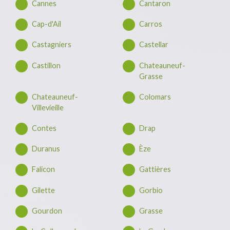
Cannes
Cantaron
Cap-d'Ail
Carros
Castagniers
Castellar
Castillon
Chateauneuf-
Grasse
Chateauneuf-
Colomars
Villevieille
Contes
Drap
Duranus
Èze
Falicon
Gattières
Gilette
Gorbio
Gourdon
Grasse