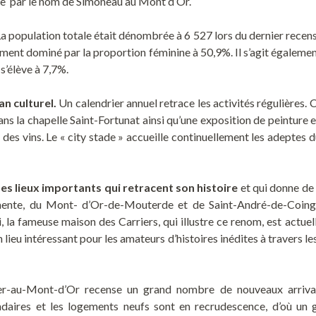
mée par le nom de Simoneau au Mont d’Or.
La population totale était dénombrée à 6 527 lors du dernier rece
ement dominé par la proportion féminine à 50,9%. Il s’agit égaleme
s’élève à 7,7%.
an culturel.
Un calendrier annuel retrace les activités régulières. 
s la chapelle Saint-Fortunat ainsi qu’une exposition de peinture 
des vins. Le « city stade » accueille continuellement les adeptes d
s lieux importants qui retracent son histoire
et qui donne de l
mente, du Mont- d’Or-de-Mouterde et de Saint-André-de-Coin
nsi, la fameuse maison des Carriers, qui illustre ce renom, est act
 lieu intéressant pour les amateurs d’histoires inédites à travers 
er-au-Mont-d’Or recense un grand nombre de nouveaux arriva
ndaires et les logements neufs sont en recrudescence, d’où un gr