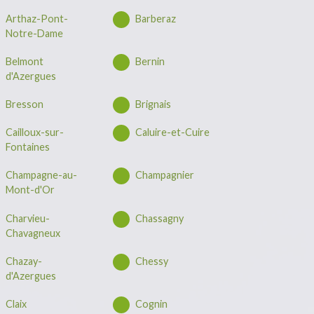
Arthaz-Pont-
Barberaz
Notre-Dame
Belmont
Bernin
d'Azergues
Bresson
Brignais
Cailloux-sur-
Caluire-et-Cuire
Fontaines
Champagne-au-
Champagnier
Mont-d'Or
Charvieu-
Chassagny
Chavagneux
Chazay-
Chessy
d'Azergues
Claix
Cognin