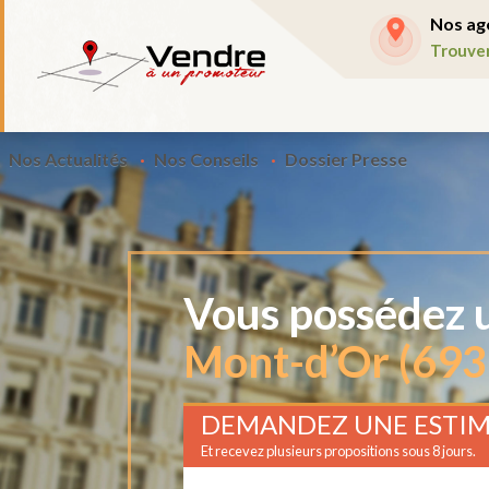
Nos ag
Trouve
Nos Actualités
Nos Conseils
Dossier Presse
Vous possédez u
Mont-d’Or (693
DEMANDEZ UNE ESTIM
Et recevez plusieurs propositions sous 8 jours.