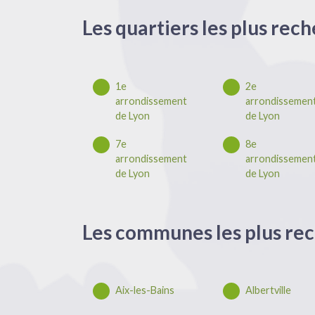
Les quartiers les plus rech
1e
2e
arrondissement
arrondissemen
de Lyon
de Lyon
7e
8e
arrondissement
arrondissemen
de Lyon
de Lyon
Les communes les plus rec
Aix-les-Bains
Albertville