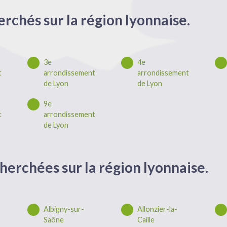
erchés sur la région lyonnaise.
3e
4e
t
arrondissement
arrondissement
de Lyon
de Lyon
9e
t
arrondissement
de Lyon
herchées sur la région lyonnaise.
Albigny-sur-
Allonzier-la-
Saône
Caille