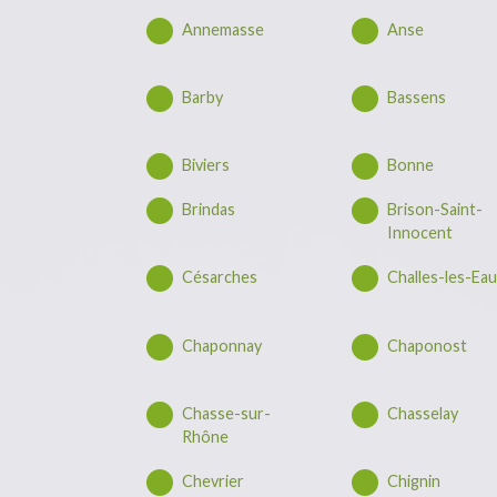
Annemasse
Anse
Barby
Bassens
Biviers
Bonne
Brindas
Brison-Saint-
Innocent
Césarches
Challes-les-Ea
Chaponnay
Chaponost
Chasse-sur-
Chasselay
Rhône
Chevrier
Chignin