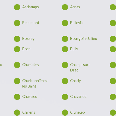
Archamps
Arnas
Beaumont
Belleville
Bossey
Bourgoin-Jallieu
Bron
Bully
ux
Chambéry
Champ-sur-
Drac
Charbonnières-
Charly
les Bains
Chassieu
Chavanoz
Chirens
Civrieux-