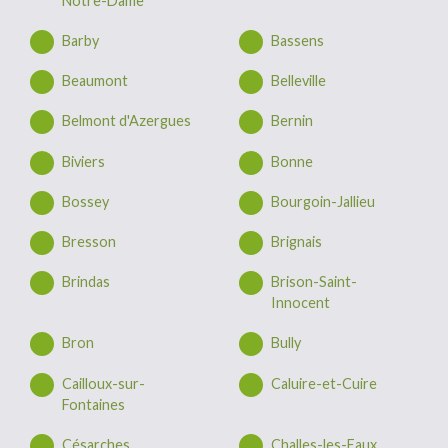
Notre-Dame
Barby
Bassens
Beaumont
Belleville
Belmont d'Azergues
Bernin
Biviers
Bonne
Bossey
Bourgoin-Jallieu
Bresson
Brignais
Brindas
Brison-Saint-
Innocent
Bron
Bully
Cailloux-sur-
Caluire-et-Cuire
Fontaines
Césarches
Challes-les-Eaux