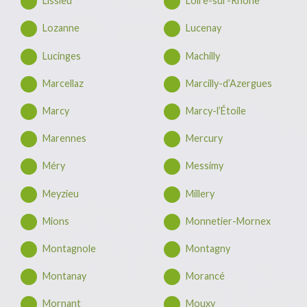
Lissieu
Loire-sur-Rhône
Lozanne
Lucenay
Lucinges
Machilly
Marcellaz
Marcilly-d’Azergues
Marcy
Marcy-l’Étoile
Marennes
Mercury
Méry
Messimy
Meyzieu
Millery
Mions
Monnetier-Mornex
Montagnole
Montagny
Montanay
Morancé
Mornant
Mouxy