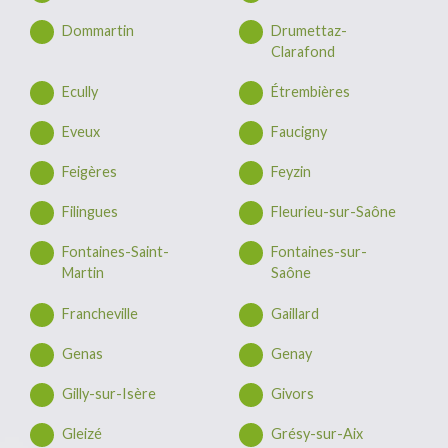
Dommartin
Drumettaz-
Clarafond
Ecully
Étrembières
Eveux
Faucigny
Feigères
Feyzin
Filingues
Fleurieu-sur-Saône
Fontaines-Saint-
Fontaines-sur-
Martin
Saône
Francheville
Gaillard
Genas
Genay
Gilly-sur-Isère
Givors
Gleizé
Grésy-sur-Aix