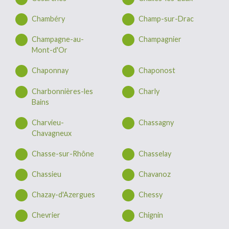
Chambéry
Champ-sur-Drac
Champagne-au-
Champagnier
Mont-d'Or
Chaponnay
Chaponost
Charbonnières-les
Charly
Bains
Charvieu-
Chassagny
Chavagneux
Chasse-sur-Rhône
Chasselay
Chassieu
Chavanoz
Chazay-d'Azergues
Chessy
Chevrier
Chignin