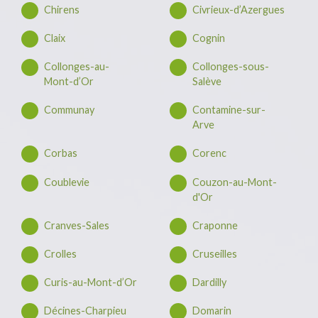
Chirens
Civrieux-d’Azergues
Claix
Cognin
Collonges-au-
Collonges-sous-
Mont-d’Or
Salève
Communay
Contamine-sur-
Arve
Corbas
Corenc
Coublevie
Couzon-au-Mont-
d'Or
Cranves-Sales
Craponne
Crolles
Cruseilles
Curis-au-Mont-d’Or
Dardilly
Décines-Charpieu
Domarin