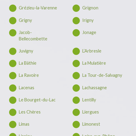
Grézieu-la-Varenne
Grignon
Grigny
Irigny
Jacob-
Jonage
Bellecombette
Juvigny
L’Arbresle
La Bâthie
La Mulatière
La Ravoire
La Tour-de-Salvagny
Lacenas
Lachassagne
Le Bourget-du-Lac
Lentilly
Les Chères
Liergues
Limas
Limonest