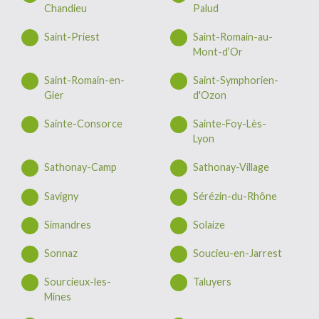
Chandieu
Palud
Saint-Priest
Saint-Romain-au-
Mont-d’Or
Saint-Romain-en-
Saint-Symphorien-
Gier
d'Ozon
Sainte-Consorce
Sainte-Foy-Lès-
Lyon
Sathonay-Camp
Sathonay-Village
Savigny
Sérézin-du-Rhône
Simandres
Solaize
Sonnaz
Soucieu-en-Jarrest
Sourcieux-les-
Taluyers
Mines