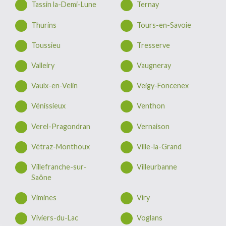
Tassin la-Demi-Lune
Ternay
Thurins
Tours-en-Savoie
Toussieu
Tresserve
Valleiry
Vaugneray
Vaulx-en-Velin
Veigy-Foncenex
Vénissieux
Venthon
Verel-Pragondran
Vernaison
Vétraz-Monthoux
Ville-la-Grand
Villefranche-sur-
Villeurbanne
Saône
Vimines
Viry
Viviers-du-Lac
Voglans