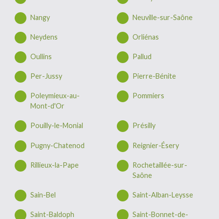
Nangy
Neuville-sur-Saône
Neydens
Orliénas
Oullins
Pallud
Per-Jussy
Pierre-Bénite
Poleymieux-au-
Pommiers
Mont-d'Or
Pouilly-le-Monial
Présilly
Pugny-Chatenod
Reignier-Ésery
Rillieux-la-Pape
Rochetaillée-sur-
Saône
Sain-Bel
Saint-Alban-Leysse
Saint-Baldoph
Saint-Bonnet-de-