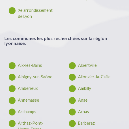
9e arrondissement
de Lyon
Les communes les plus recherchées sur la région
lyonnaise.
Aix-les-Bains
Albertville
Albigny-sur-Saône
Allonzier-la-Caille
Ambérieux
Ambilly
Annemasse
Anse
Archamps
Arnas
Arthaz-Pont-
Barberaz