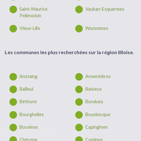
Saint-Maurice
Vauban-Esquermes
Pellevoisin
Vieux-Lille
Wazemmes
Les communes les plus recherchées sur la région lilloise.
Anstaing
Armentières
Bailleul
Baisieux
Béthune
Bondues
Bourghelles
Bousbecque
Bouvines
Capinghem
Chéreng
Comines