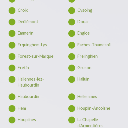
Croix
Cysoing
Deûlémont
Douai
Emmerin
Englos
Erquinghem-Lys
Faches-Thumesnil
Forest-sur-Marque
Frelinghien
Fretin
Gruson
Hallennes-lez-
Halluin
Haubourdin
Haubourdin
Hellemmes
Hem
Houplin-Ancoisne
Houplines
La Chapelle-
d'Armentières