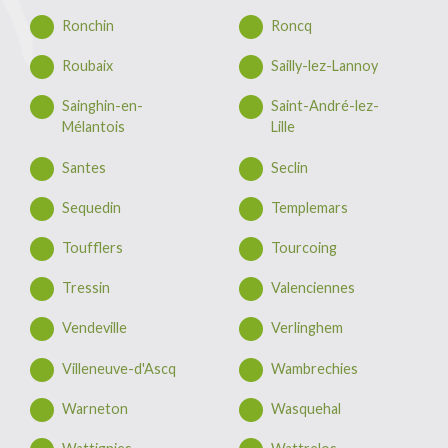
Ronchin
Roncq
Roubaix
Sailly-lez-Lannoy
Sainghin-en-
Saint-André-lez-
Mélantois
Lille
Santes
Seclin
Sequedin
Templemars
Toufflers
Tourcoing
Tressin
Valenciennes
Vendeville
Verlinghem
Villeneuve-d'Ascq
Wambrechies
Warneton
Wasquehal