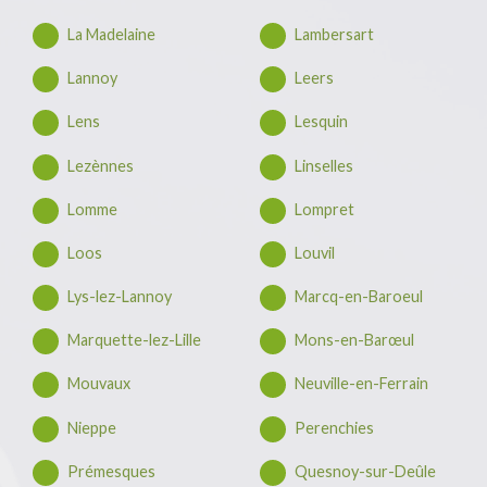
La Madelaine
Lambersart
Lannoy
Leers
Lens
Lesquin
Lezènnes
Linselles
Lomme
Lompret
Loos
Louvil
Lys-lez-Lannoy
Marcq-en-Baroeul
Marquette-lez-Lille
Mons-en-Barœul
Mouvaux
Neuville-en-Ferrain
Nieppe
Perenchies
Prémesques
Quesnoy-sur-Deûle