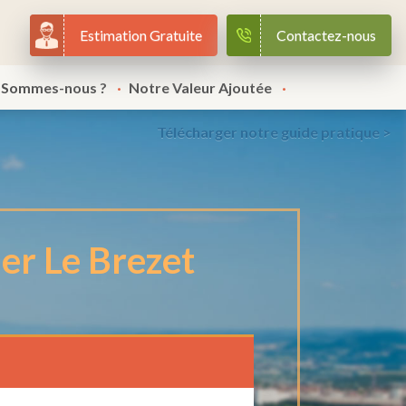
Estimation Gratuite
Contactez-nous
 Sommes-nous ?
Notre Valeur Ajoutée
Télécharger notre guide pratique >
er Le Brezet