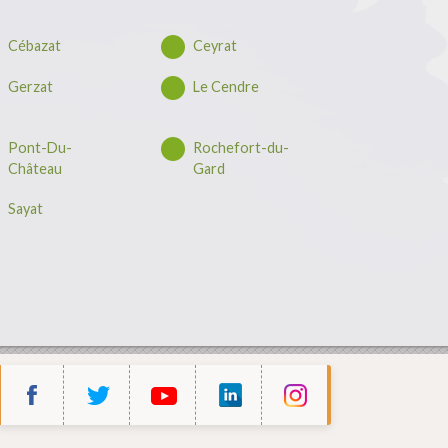
Cébazat
Ceyrat
Gerzat
Le Cendre
Pont-Du-
Rochefort-du-
Château
Gard
Sayat