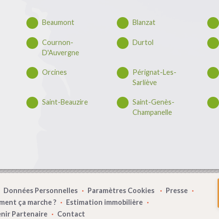
Beaumont
Blanzat
Cournon-
Durtol
D'Auvergne
Orcines
Pérignat-Les-
Sarliève
Saint-Beauzire
Saint-Genès-
Champanelle
Données Personnelles
Paramètres Cookies
Presse
ent ça marche ?
Estimation immobilière
nir Partenaire
Contact