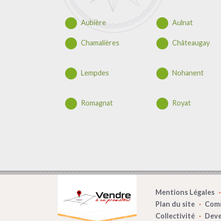
Aubière
Aulnat
Chamalières
Châteaugay
Lempdes
Nohanent
Romagnat
Royat
Mentions Légales
Plan du site
Comm
Collectivité
Deve