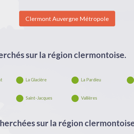
Clermont Auvergne Métropole
herchés sur la région clermontoise.
at
La Glacière
La Pardieu
Saint-Jacques
Vallières
herchées sur la région clermontoise