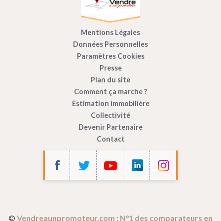
Mentions Légales
Données Personnelles
Paramètres Cookies
Presse
Plan du site
Comment ça marche ?
Estimation immobilière
Collectivité
Devenir Partenaire
Contact
Bonjour c'est nous...
les Cookies !
Vendre à un Promoteur
utilise des cookies
afin de mesurer l’audience de son site
internet.
©
Vendreaunpromoteur.com : N°1 des comparateurs en