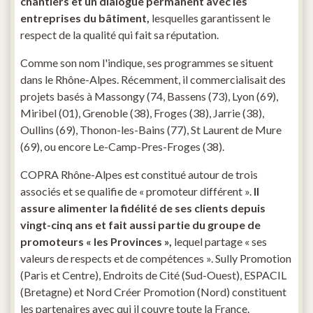
chantiers et un dialogue permanent avec les
entreprises du bâtiment,
lesquelles garantissent le
respect de la qualité qui fait sa réputation.
Comme son nom l'indique, ses programmes se situent
dans le Rhône-Alpes. Récemment, il commercialisait des
projets basés à Massongy (74, Bassens (73), Lyon (69),
Miribel (01), Grenoble (38), Froges (38), Jarrie (38),
Oullins (69), Thonon-les-Bains (77), St Laurent de Mure
(69), ou encore Le-Camp-Pres-Froges (38).
COPRA Rhône-Alpes est constitué autour de trois
associés et se qualifie de « promoteur différent ».
Il
assure alimenter la fidélité de ses clients depuis
vingt-cinq ans et fait aussi partie du groupe de
promoteurs « les Provinces »,
lequel partage « ses
valeurs de respects et de compétences ». Sully Promotion
(Paris et Centre), Endroits de Cité (Sud-Ouest), ESPACIL
(Bretagne) et Nord Créer Promotion (Nord) constituent
les partenaires avec qui il couvre toute la France.