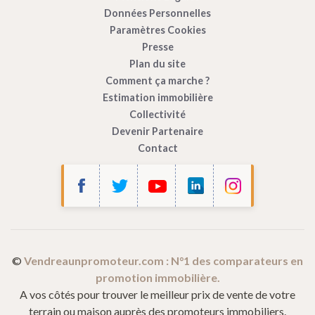
Données Personnelles
Paramètres Cookies
Presse
Plan du site
Comment ça marche ?
Estimation immobilière
Collectivité
Devenir Partenaire
Contact
ous...
s !
oteur
utilise des cookies afin de mesurer
te internet.
©
Vendreaunpromoteur.com : N°1 des comparateurs en
promotion immobilière.
artagés avec Google (Google Analytics).
A vos côtés pour trouver le meilleur prix de vente de votre
pter ou les refuser, et modifier vos choix à tout
terrain ou maison auprès des promoteurs immobiliers.
 sur
Paramétrage des cookies
dans le pied de