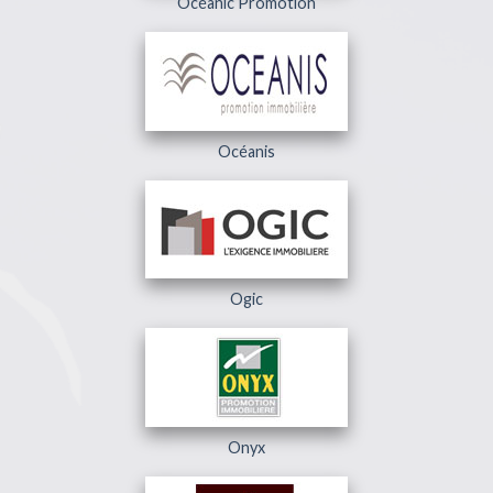
Océanic Promotion
Océanis
Ogic
Onyx